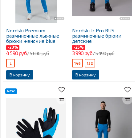
Nordski Premium
Nordski Jr Pro RUS
разминочные лыжные
разминочные брюки
брюки женские blue
детские
-20%
-25%
4 590 руб
3 990 руб
5 690 руб
5 490 руб
/
/
L
146
152
В корзину
В корзину
New!