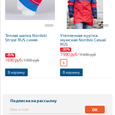
Теплая шапка Nordski
Утепленная куртка
Stripe RUS синяя
мужская Nordski Casual
RUS
-30%
7 990 руб
11 490 руб
/
-15%
1 690 руб
1 990 руб
/
S
В корзину
В корзину
Подписка на рассылку