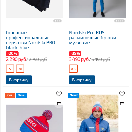
Гоночные
Nordski Pro RUS
профессиональные
разминочные брюки
перчатки Nordski PRO
мужские
black-blue
-20%
-35%
2 290 руб
3 490 руб
2 790 руб
5 490 руб
/
/
S
M
XS
В корзину
В корзину
Хит!
New!
New!