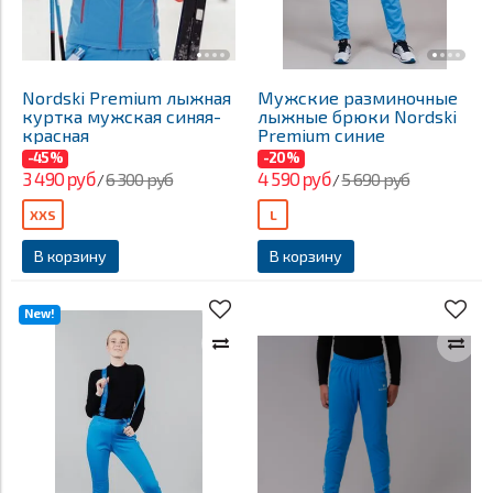
Nordski Premium лыжная
Мужские разминочные
куртка мужская синяя-
лыжные брюки Nordski
красная
Premium синие
-45%
-20%
3 490 руб
4 590 руб
6 300 руб
5 690 руб
/
/
XXS
L
В корзину
В корзину
New!