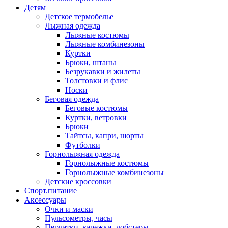
Детям
Детское термобелье
Лыжная одежда
Лыжные костюмы
Лыжные комбинезоны
Куртки
Брюки, штаны
Безрукавки и жилеты
Толстовки и флис
Носки
Беговая одежда
Беговые костюмы
Куртки, ветровки
Брюки
Тайтсы, капри, шорты
Футболки
Горнолыжная одежда
Горнолыжные костюмы
Горнолыжные комбинезоны
Детские кроссовки
Спорт.питание
Аксессуары
Очки и маски
Пульсометры, часы
Перчатки, варежки, лобстеры