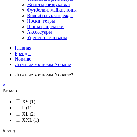
Жилеты, безрукавки
Футболки, майки, топы
Волейбольная одежда
Носки, гетры
Шапки, перчатки
Аксессуары
Уцененные товары
Главная
Бренды
Noname
Лыжные костюмы Noname
Лыжные костюмы Noname
2
×
Размер
XS (1)
L (1)
XL (2)
XXL (1)
Бренд