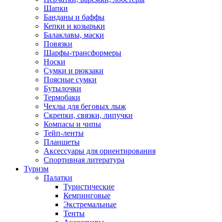
Шапки
Банданы и баффы
Кепки и козырьки
Балаклавы, маски
Повязки
Шарфы-трансформеры
Носки
Сумки и рюкзаки
Поясные сумки
Бутылочки
Термобаки
Чехлы для беговых лыж
Скрепки, связки, липучки
Компасы и чипы
Тейп-ленты
Планшеты
Аксессуары для ориентирования
Спортивная литература
Туризм
Палатки
Туристические
Кемпинговые
Экстремальные
Тенты