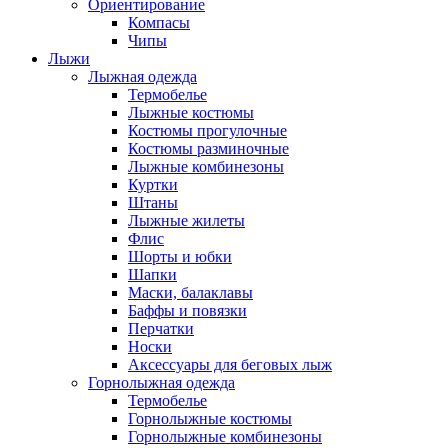
Ориентирование
Компасы
Чипы
Лыжи
Лыжная одежда
Термобелье
Лыжные костюмы
Костюмы прогулочные
Костюмы разминочные
Лыжные комбинезоны
Куртки
Штаны
Лыжные жилеты
Флис
Шорты и юбки
Шапки
Маски, балаклавы
Баффы и повязки
Перчатки
Носки
Аксессуары для беговых лыж
Горнолыжная одежда
Термобелье
Горнолыжные костюмы
Горнолыжные комбинезоны