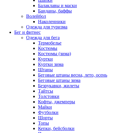
Шапки
Балаклавы и маски
Банданы, баффы
Волейбол
Наколенники
Одежда для туризма
Бег и фитнес
Одежда для бега
Термобелье
Костюмы
Костюмы (зима)
Куртки
Куртки зима
Штаны
Беговые штаны весна, лето, осень
Беговые штаны зима
Безрукавки, жилеты
Тайтсы
Толстовки
Кофты, джемперы
Майки
Футболки
Шорты
Топы
Кепки, бейсболки