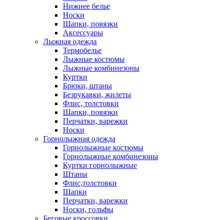
Нижнее белье
Носки
Шапки, повязки
Аксессуары
Лыжная одежда
Термобелье
Лыжные костюмы
Лыжные комбинезоны
Куртки
Брюки, штаны
Безрукавки, жилеты
Флис, толстовки
Шапки, повязки
Перчатки, варежки
Носки
Горнолыжная одежда
Горнолыжные костюмы
Горнолыжные комбинезоны
Куртки горнолыжные
Штаны
Флис,толстовки
Шапки
Перчатки, варежки
Носки, гольфы
Беговые кроссовки