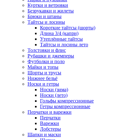
Куртки и ветровки
Безрукавки и жилеты
Брюки и штаны
Тайтсы и лосины
Короткие тайтсы (шорты)
Длина 3/4 (капри)
Утеплённые тайтсы
Тайтсы и лосины лето
Толстовки и флис
Рубашки и джемперы
Футболки и поло
Майки и топы
Шорты и трусы
Нижнее бельё
Носки и гетры
Носки (зима)
Носки (лето)
Гольфы компрессионные
Гетры компрессионные
Перчатки и варежки
Перчатки
Варежки
Лобстеры
Шапки и маски