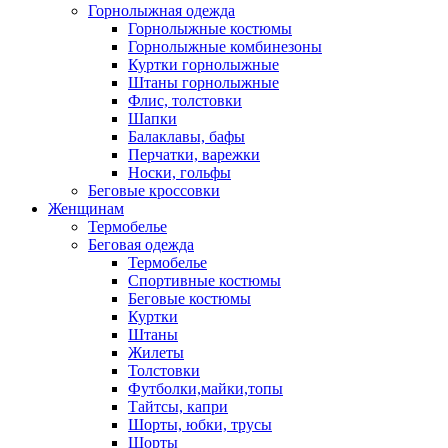
Горнолыжная одежда
Горнолыжные костюмы
Горнолыжные комбинезоны
Куртки горнолыжные
Штаны горнолыжные
Флис, толстовки
Шапки
Балаклавы, бафы
Перчатки, варежки
Носки, гольфы
Беговые кроссовки
Женщинам
Термобелье
Беговая одежда
Термобелье
Спортивные костюмы
Беговые костюмы
Куртки
Штаны
Жилеты
Толстовки
Футболки,майки,топы
Тайтсы, капри
Шорты, юбки, трусы
Шорты