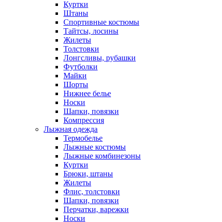
Куртки
Штаны
Спортивные костюмы
Тайтсы, лосины
Жилеты
Толстовки
Лонгсливы, рубашки
Футболки
Майки
Шорты
Нижнее белье
Носки
Шапки, повязки
Компрессия
Лыжная одежда
Термобелье
Лыжные костюмы
Лыжные комбинезоны
Куртки
Брюки, штаны
Жилеты
Флис, толстовки
Шапки, повязки
Перчатки, варежки
Носки