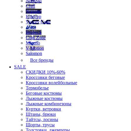
NordSki
Craft
Noname
Enklepp
Victory Code
Asics
Brubeck
Cool Zone
Mizuno
V-Motion
Salomon
Все бренды
SALE
СКИДКИ 10%-60%
Кроссовки беговые
Кроссовки волейбольные
Термобелье
Беговые костюмы
Лыжные костюмы
Лыжные комбинезоны
Куртки, ветровки
Штаны, брюки
Тайтсы, лосины
Шорты, трусы
Толстовки, джемперы