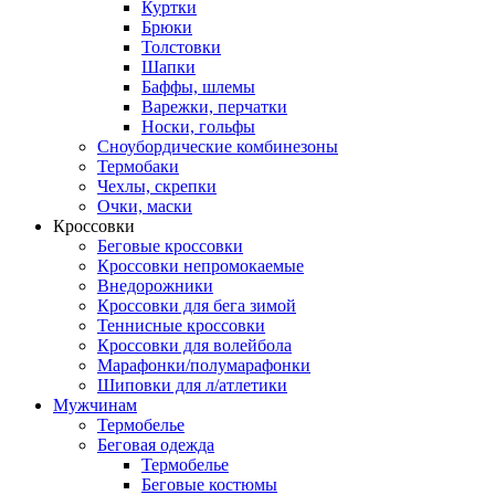
Куртки
Брюки
Толстовки
Шапки
Баффы, шлемы
Варежки, перчатки
Носки, гольфы
Сноубордические комбинезоны
Термобаки
Чехлы, скрепки
Очки, маски
Кроссовки
Беговые кроссовки
Кроссовки непромокаемые
Внедорожники
Кроссовки для бега зимой
Теннисные кроссовки
Кроссовки для волейбола
Марафонки/полумарафонки
Шиповки для л/атлетики
Мужчинам
Термобелье
Беговая одежда
Термобелье
Беговые костюмы