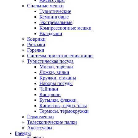
Аксессуары
Спальные мешки
Туристические
Кемпинговые
Экстремальные
Компрессионные мешки
Вкладыши
Коврики
Рюкзаки
Горелки
Системы приготовления пищи
Туристическая посуда
Миски, тарелки
Ложки, вилки
Кружки, стаканы
Наборы посуды
Чайники
Кастрюли
Бутылки, фляжки
Канистры, ведра, тазы
Термосы, термокружки
Гермомешки
Телескопические палки
Аксессуары
Бренды