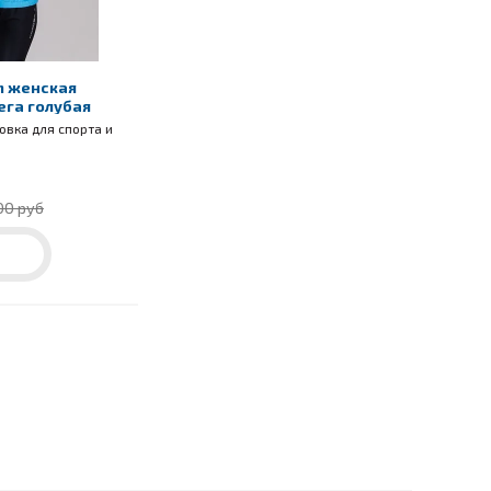
m женская
ега голубая
овка для спорта и
00 руб