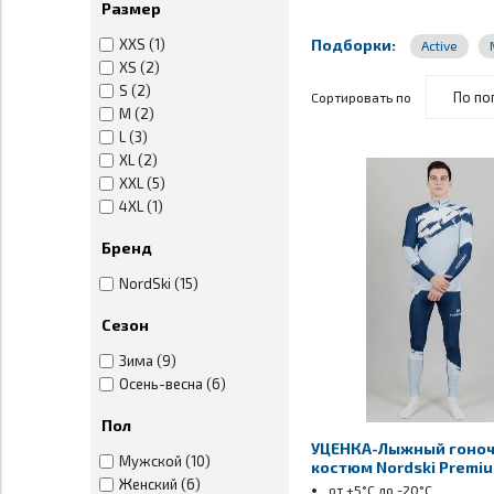
Размер
XXS (1)
Подборки:
Active
XS (2)
S (2)
Сортировать по
M (2)
L (3)
XL (2)
XXL (5)
4XL (1)
Бренд
NordSki (15)
Сезон
Зима (9)
Осень-весна (6)
Пол
УЦЕНКА-Лыжный гоно
Мужской (10)
костюм Nordski Premi
Женский (6)
унисекс pearl blue
от +5°С до -20°С