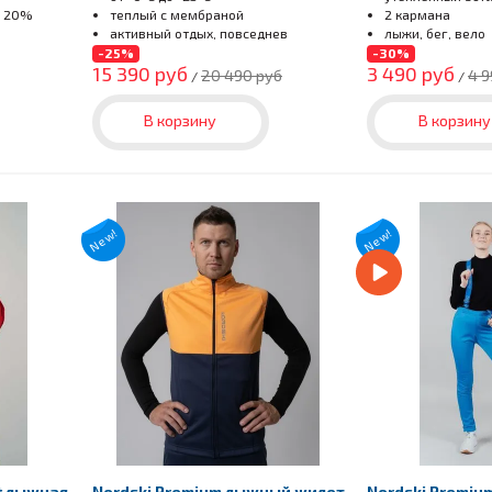
с 20%
теплый с мембраной
2 кармана
активный отдых, повседнев
лыжи, бег, вело
-25%
-30%
15 390 руб
3 490 руб
20 490 руб
4 9
/
/
В корзину
В корзину
New!
New!
ot лыжная
Nordski Premium лыжный жилет
Nordski Premi