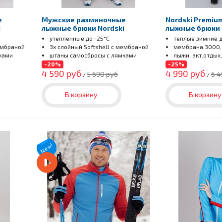
е
Мужские разминочные
Nordski Premiu
i
лыжные брюки Nordski
лыжные брюки 
Premium синие
утепленные
до -25°С
теплые зимние д
ембраной
3х слойный Softshell с мембраной
мембрана 3000,
ками
штаны самосбросы с лямками
лыжи, акт.отдых
зимой
-20%
-25%
4 590 руб
4 990 руб
5 690 руб
6 4
/
/
В корзину
В корзину
New!