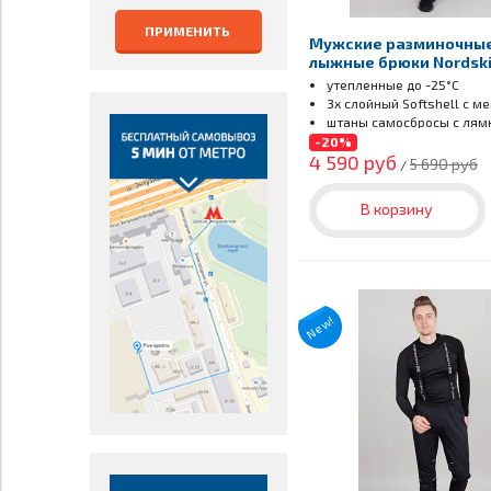
ПРИМЕНИТЬ
Мужские разминочны
лыжные брюки Nordsk
Premium blueberry
утепленные
до -25°С
3х слойный Softshell с м
штаны самосбросы с лям
-20%
4 590 руб
5 690 руб
/
В корзину
New!