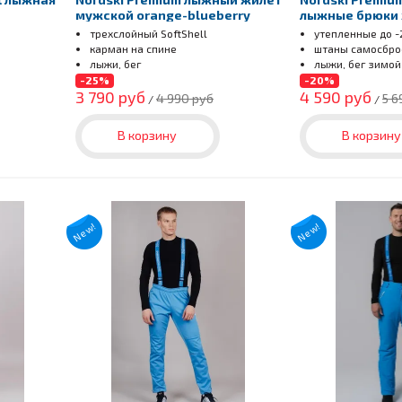
мужской orange-blueberry
лыжные брюки 
трехслойный SoftShell
утепленные до
-
карман на спине
штаны самосбро
лыжи, бег
лыжи, бег зимой
-25%
-20%
3 790 руб
4 590 руб
4 990 руб
5 6
/
/
В корзину
В корзину
New!
New!