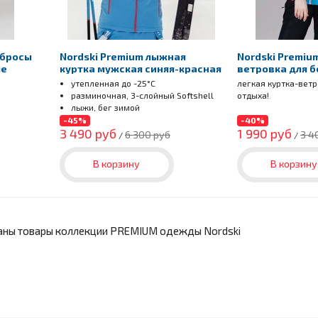
сбросы
Nordski Premium лыжная
Nordski Premiu
ые
куртка мужская синяя-красная
ветровка для б
утепленная до -25°С
легкая куртка-ветр
разминочная, 3-слойный Softshell
отдыха!
лыжи, бег зимой
-45%
-40%
3 490 руб
1 990 руб
6 300 руб
3 4
/
/
В корзину
В корзину
аны товары коллекции PREMIUM одежды Nordski