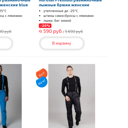
женские blue
лыжные брюки женские
blueberry
25°С
утепленные до
-25°С
сы с лямками
штаны самосбросы с лямками
лыжи, бег зимой
-20%
4 590 руб
90 руб
5 690 руб
/
В корзину
Хит!
New!