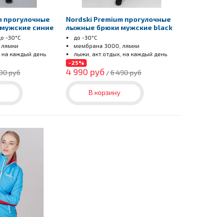
m прогулочные
Nordski Premium прогулочные
мужские синие
лыжные брюки мужские black
о -30
°С
до -30
°С
 лямки
мембрана 3000, лямки
, на каждый день
лыжи, акт.отдых, на каждый день
зимой
-25%
4 990 руб
90 руб
6 490 руб
/
В корзину