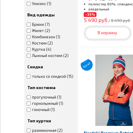
Унисекс (1)
полиэстер 80%, спандек
раздельный
-35%
Вид одежды
5 490 руб
8 490 руб
/
Брюки (7)
Жилет (2)
В корзину
Комбинезон (1)
Костюм (2)
Куртка (4)
Лыжный костюм (2)
New!
Скидка
только со скидкой (15)
Тип костюма
прогулочный (1)
горнолыжный (1)
гоночный (1)
Тип куртки
разминочная (2)
Nordski Premium Patri