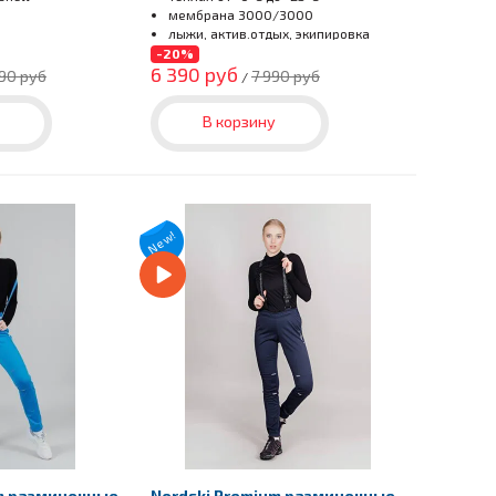
мембрана 3000/3000
лыжи, актив.отдых, экипировка
-20%
6 390 руб
90 руб
7 990 руб
/
В корзину
New!
um разминочные
Nordski Premium разминочные