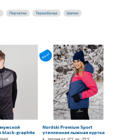
и
Перчатки
Термобелье
Шапки
New!
 мужской
Nordski Premium Sport
 black-graphite
утепленная лыжная куртка
женская denim
Shell
теплая
от -0°С до -25°С