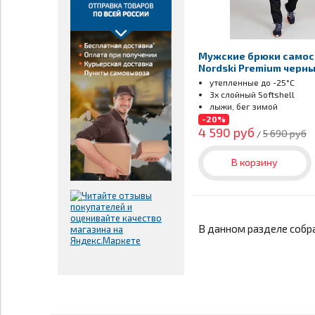
Мужские брюки само
Nordski Premium черн
утепленные
до -25°С
3х слойный Softshell
лыжи, бег зимой
-20%
4 590 руб
5 690 руб
/
В корзину
В данном разделе собр