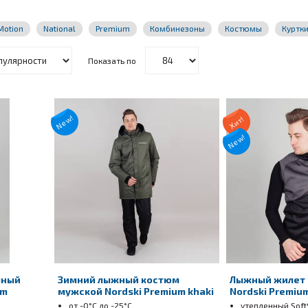
Motion
National
Premium
Комбинезоны
Костюмы
Куртк
Показать по
New!
Хит!
New!
чный
Зимний лыжный костюм
Лыжный жилет
um
мужской Nordski Premium khaki
Nordski Premium
от -0°С до -25°С
утепленный Soft