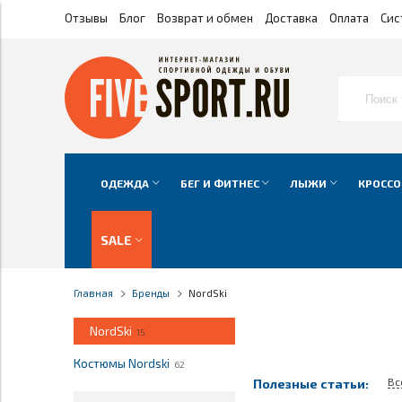
Отзывы
Блог
Возврат и обмен
Доставка
Оплата
Сис
ОДЕЖДА
БЕГ И ФИТНЕС
ЛЫЖИ
КРОССО
SALE
Главная
Бренды
NordSki
NordSki
15
Костюмы Nordski
62
Вс
Полезные статьи: