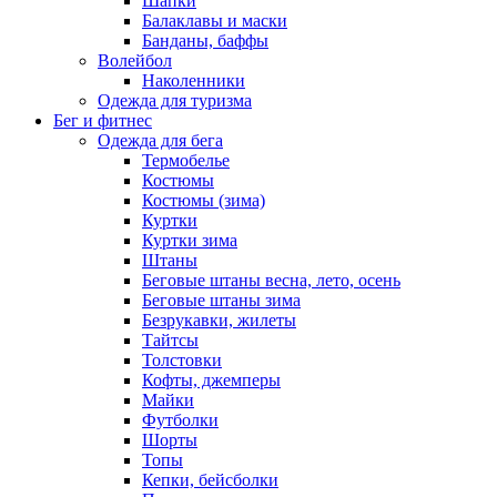
Шапки
Балаклавы и маски
Банданы, баффы
Волейбол
Наколенники
Одежда для туризма
Бег и фитнес
Одежда для бега
Термобелье
Костюмы
Костюмы (зима)
Куртки
Куртки зима
Штаны
Беговые штаны весна, лето, осень
Беговые штаны зима
Безрукавки, жилеты
Тайтсы
Толстовки
Кофты, джемперы
Майки
Футболки
Шорты
Топы
Кепки, бейсболки