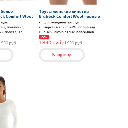
обелье
Трусы женские хипстер
ck Comfort Wool
Brubeck Comfort Wool черные
огоды
для холодной погоды
41%, полиамид
шерсть мерино 41%, полиамид
ых, повседнев
лыжи, актив.отдых, повседнев
-5%
1 890 руб
 990 руб
1 990 руб
/
В корзину