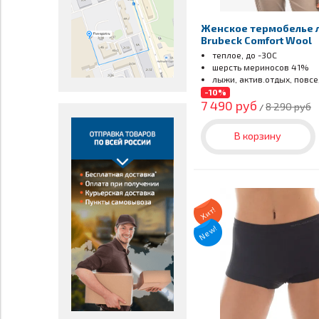
Женское термобелье 
Brubeck Comfort Wool
теплое, до -30С
шерсть мериносов 41%
лыжи, актив.отдых, повс
-10%
7 490 руб
8 290 руб
/
В корзину
Хит!
New!