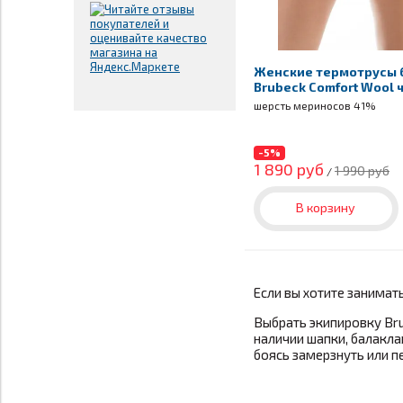
Женские термотрусы 
Brubeck Comfort Wool
шерсть мериносов 41%
-5%
1 890 руб
1 990 руб
/
В корзину
Если вы хотите занимат
Выбрать экипировку Br
наличии шапки, балакла
боясь замерзнуть или п