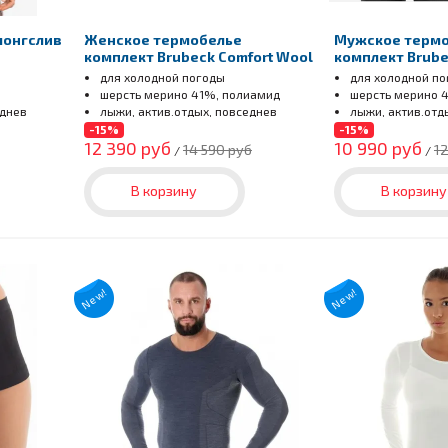
лонгслив
Женское термобелье
Мужское терм
комплект Brubeck Comfort Wool
комплект Brube
для холодной погоды
для холодной п
шерсть мерино 41%, полиамид
шерсть мерино 
еднев
лыжи, актив.отдых, повседнев
лыжи, актив.отд
-15%
-15%
12 390 руб
10 990 руб
14 590 руб
12
/
/
В корзину
В корзину
New!
New!