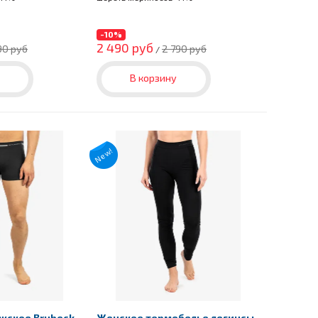
-10%
2 490 руб
90 руб
2 790 руб
/
В корзину
New!
жское Brubeck
Женское термобелье легинсы