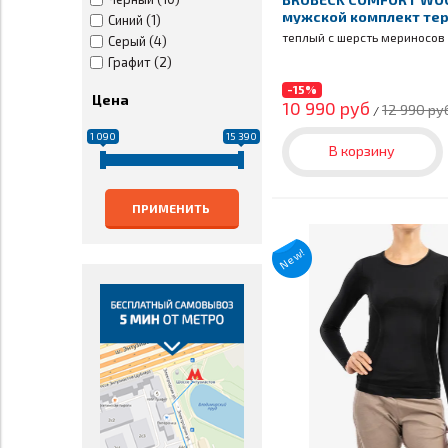
мужской комплект те
Синий (1)
черный
теплый с шерсть мериносов
Серый (4)
Графит (2)
-15%
Цена
10 990 руб
12 990 ру
/
1 090
15 390
В корзину
ПРИМЕНИТЬ
New!