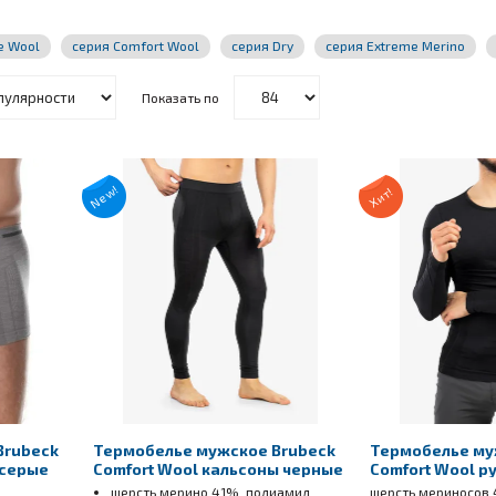
e Wool
серия Comfort Wool
серия Dry
серия Extreme Merino
Показать по
New!
Хит!
Brubeck
Термобелье мужское Brubeck
Термобелье му
 серые
Comfort Wool кальсоны черные
Comfort Wool р
шерсть мерино 41%, полиамид
шерсть мериносов