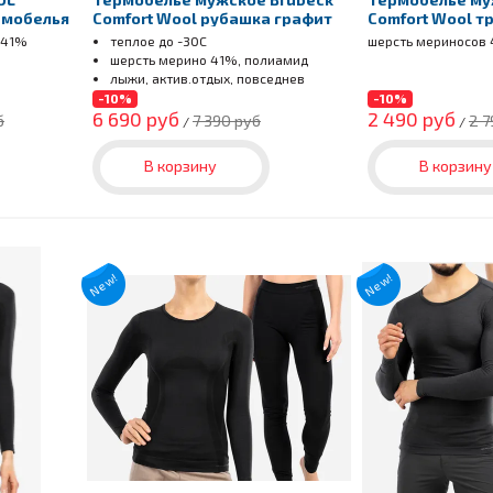
рмобелья
Comfort Wool рубашка графит
Comfort Wool т
графит
 41%
теплое до -30С
шерсть мериносов
шерсть мерино 41%, полиамид
лыжи, актив.отдых, повседнев
-10%
-10%
6 690 руб
2 490 руб
б
7 390 руб
2 7
/
/
В корзину
В корзину
New!
New!