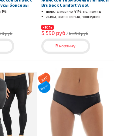
русы боксеры
Brubeck Comfort Wool
 41%
шерсть мерино 41%, полиамид
лыжи, актив.отжых, повседнев
-10%
5 590 руб
90 руб
6 290 руб
/
В корзину
Хит!
New!