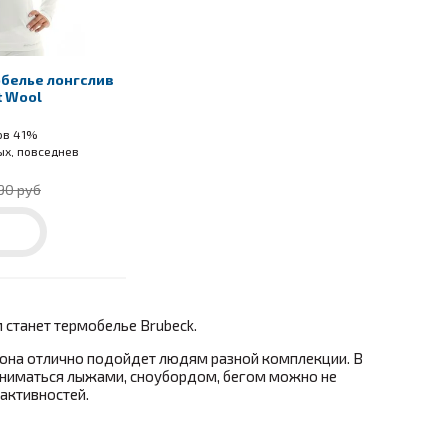
белье лонгслив
t Wool
ов 41%
ых, повседнев
90 руб
м станет термобелье Brubeck.
 она отлично подойдет людям разной комплекции. В
 заниматься лыжами, сноубордом, бегом можно не
активностей.