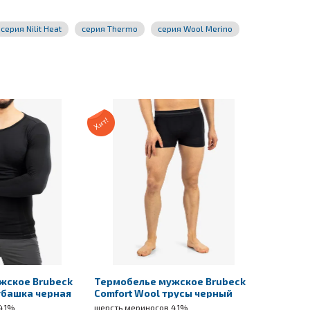
серия Nilit Heat
серия Thermo
серия Wool Merino
Хит!
жское Brubeck
Термобелье мужское Brubeck
убашка черная
Comfort Wool трусы черный
 41%
шерсть мериносов 41%