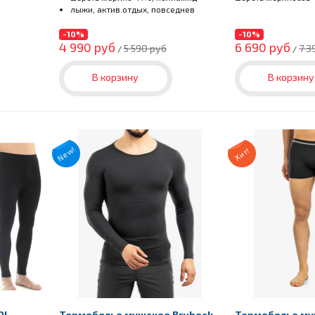
лыжи, актив.отдых, повседнев
-10%
-10%
4 990 руб
6 690 руб
5 590 руб
7 3
/
/
В корзину
В корзину
New!
Хит!
OL
Термобелье мужское Brubeck
Термобелье му