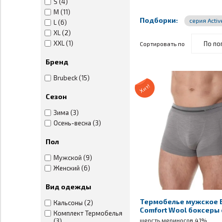
S (4)
M (11)
Подборки:
серия Activ
L (6)
XL (2)
XXL (1)
Сортировать по
Бренд
Brubeck (15)
Хит!
Сезон
Зима (3)
Осень-весна (3)
Пол
Мужской (9)
Женский (6)
Вид одежды
Термобелье мужское 
Кальсоны (2)
Comfort Wool боксеры
Комплект Термобелья
шерсть мериносов 41%
(3)