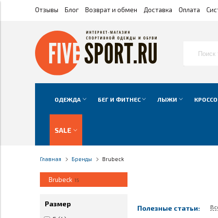
Отзывы
Блог
Возврат и обмен
Доставка
Оплата
Сис
ОДЕЖДА
БЕГ И ФИТНЕС
ЛЫЖИ
КРОССО
SALE
Главная
Бренды
Brubeck
Brubeck
15
Размер
Вс
Полезные статьи: