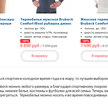
боксеры
Термобелье мужское Brubeck
Женское термо
 черные
Comfort Wool рубашка джинс
Brubeck Comfor
кремовый
теплое до -30С
теплое, до -30С
шерсть мерино 41%, полиамид
шерсть меринос
лыжи, актив.отдых, повседнев
лыжи, актив.отд
-10%
-10%
6 690 руб
7 490 руб
7 390 руб
8 2
/
/
В корзину
В корзину
ься спортом в холодное время года и в жару, то лучшим выборо
ubeck можно любого размера, а благодаря спортивному покрою
вы, нижнее белье, костюмы и футболки для всей семьи. Теперь
ерегреться. Термобелье можно носить и во время повседневных 