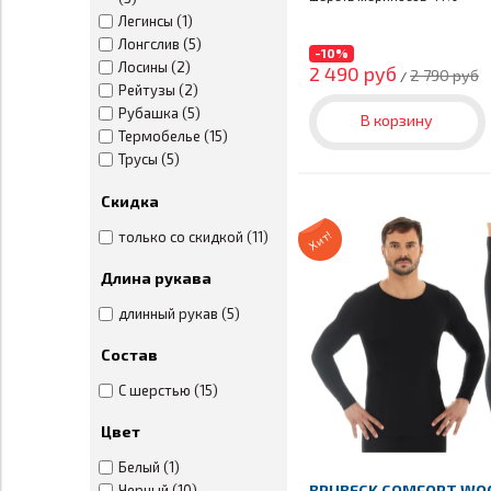
Легинсы (1)
Лонгслив (5)
-10%
Лосины (2)
2 490 руб
2 790 руб
/
Рейтузы (2)
Рубашка (5)
В корзину
Термобелье (15)
Трусы (5)
Футболка (5)
Скидка
Хит!
только со скидкой (11)
Длина рукава
длинный рукав (5)
Состав
С шерстью (15)
Цвет
Белый (1)
BRUBECK COMFORT WO
Черный (10)