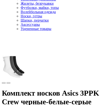
Жилеты, безрукавки
Футболки, майки, топы
Волейбольная одежда
Носки, гетры
Шапки, перчатки
Аксессуары
Уцененные товары
Главная
Бег и фитнес
Одежда для бега
Носки
Комплект носков Asics 3PPK
Crew черные-белые-серые