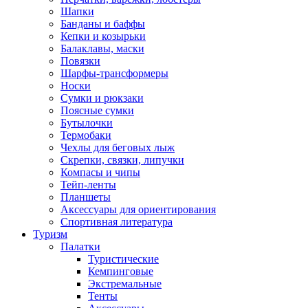
Шапки
Банданы и баффы
Кепки и козырьки
Балаклавы, маски
Повязки
Шарфы-трансформеры
Носки
Сумки и рюкзаки
Поясные сумки
Бутылочки
Термобаки
Чехлы для беговых лыж
Скрепки, связки, липучки
Компасы и чипы
Тейп-ленты
Планшеты
Аксессуары для ориентирования
Спортивная литература
Туризм
Палатки
Туристические
Кемпинговые
Экстремальные
Тенты