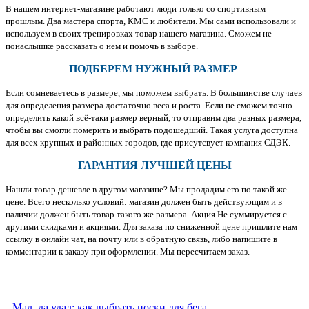
В нашем интернет-магазине работают люди только со спортивным
прошлым. Два мастера спорта, КМС и любители. Мы сами использовали и
используем в своих тренировках товар нашего магазина. Сможем не
понаслышке рассказать о нем и помочь в выборе.
ПОДБЕРЕМ НУЖНЫЙ РАЗМЕР
Если сомневаетесь в размере, мы поможем выбрать. В большинстве случаев
для определения размера достаточно веса и роста. Если не сможем точно
определить какой всё-таки размер верный, то отправим два разных размера,
чтобы вы смогли померить и выбрать подошедший. Такая услуга доступна
для всех крупных и районных городов, где присутсвует компания СДЭК.
ГАРАНТИЯ ЛУЧШЕЙ ЦЕНЫ
Нашли товар дешевле в другом магазине? Мы продадим его по такой же
цене. Всего несколько условий: магазин должен быть действующим и в
наличии должен быть товар такого же размера. Акция Не суммируется с
другими скидками и акциями. Для заказа по сниженной цене пришлите нам
ссылку в онлайн чат, на почту или в обратную связь, либо напишите в
комментарии к заказу при оформлении. Мы пересчитаем заказ.
Мал, да удал: как выбрать носки для бега