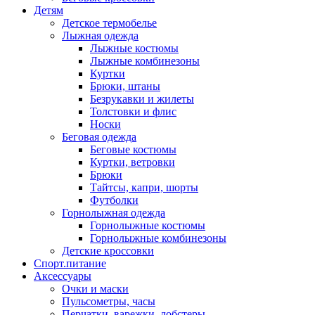
Детям
Детское термобелье
Лыжная одежда
Лыжные костюмы
Лыжные комбинезоны
Куртки
Брюки, штаны
Безрукавки и жилеты
Толстовки и флис
Носки
Беговая одежда
Беговые костюмы
Куртки, ветровки
Брюки
Тайтсы, капри, шорты
Футболки
Горнолыжная одежда
Горнолыжные костюмы
Горнолыжные комбинезоны
Детские кроссовки
Спорт.питание
Аксессуары
Очки и маски
Пульсометры, часы
Перчатки, варежки, лобстеры