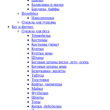
Шапки
Балаклавы и маски
Банданы, баффы
Волейбол
Наколенники
Одежда для туризма
Бег и фитнес
Одежда для бега
Термобелье
Костюмы
Костюмы (зима)
Куртки
Куртки зима
Штаны
Беговые штаны весна, лето, осень
Беговые штаны зима
Безрукавки, жилеты
Тайтсы
Толстовки
Кофты, джемперы
Майки
Футболки
Шорты
Топы
Кепки, бейсболки