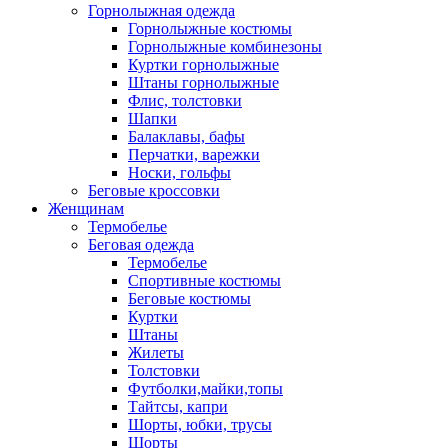
Горнолыжная одежда
Горнолыжные костюмы
Горнолыжные комбинезоны
Куртки горнолыжные
Штаны горнолыжные
Флис, толстовки
Шапки
Балаклавы, бафы
Перчатки, варежки
Носки, гольфы
Беговые кроссовки
Женщинам
Термобелье
Беговая одежда
Термобелье
Спортивные костюмы
Беговые костюмы
Куртки
Штаны
Жилеты
Толстовки
Футболки,майки,топы
Тайтсы, капри
Шорты, юбки, трусы
Шорты