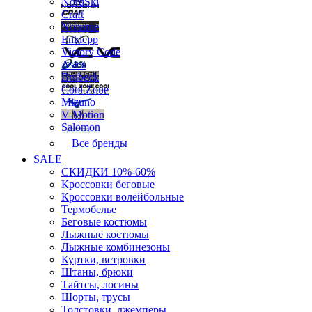
NordSki
Craft
Noname
Enklepp
Victory Code
Asics
Brubeck
Cool Zone
Mizuno
V-Motion
Salomon
Все бренды
SALE
СКИДКИ 10%-60%
Кроссовки беговые
Кроссовки волейбольные
Термобелье
Беговые костюмы
Лыжные костюмы
Лыжные комбинезоны
Куртки, ветровки
Штаны, брюки
Тайтсы, лосины
Шорты, трусы
Толстовки, джемперы