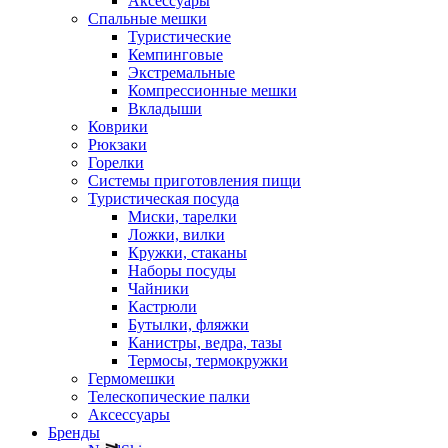
Аксессуары
Спальные мешки
Туристические
Кемпинговые
Экстремальные
Компрессионные мешки
Вкладыши
Коврики
Рюкзаки
Горелки
Системы приготовления пищи
Туристическая посуда
Миски, тарелки
Ложки, вилки
Кружки, стаканы
Наборы посуды
Чайники
Кастрюли
Бутылки, фляжки
Канистры, ведра, тазы
Термосы, термокружки
Гермомешки
Телескопические палки
Аксессуары
Бренды