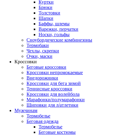
Куртки
Брюки
Толстовки
Шапки
Баффы, шлемы
Варежки, перчатки
Носки, гольфы
Сноубордические комбинезоны
Термобаки
Чехлы, скрепки
Очки, маски
Кроссовки
Беговые кроссовки
Кроссовки непромокаемые
Внедорожники
Кроссовки для бега зимой
Теннисные кроссовки
Кроссовки для волейбола
Марафонки/полумарафонки
Шиповки для л/атлетики
Мужчинам
Термобелье
Беговая одежда
Термобелье
Беговые костюмы