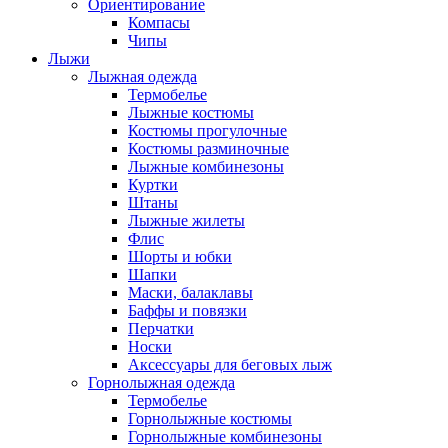
Ориентирование
Компасы
Чипы
Лыжи
Лыжная одежда
Термобелье
Лыжные костюмы
Костюмы прогулочные
Костюмы разминочные
Лыжные комбинезоны
Куртки
Штаны
Лыжные жилеты
Флис
Шорты и юбки
Шапки
Маски, балаклавы
Баффы и повязки
Перчатки
Носки
Аксессуары для беговых лыж
Горнолыжная одежда
Термобелье
Горнолыжные костюмы
Горнолыжные комбинезоны