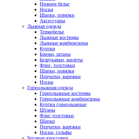
Нижнее белье
Носки
Шапки, повязки
Аксессуары
Лыжная одежда
Термобелье
Лыжные костюмы
Лыжные комбинезоны
Куртки
Брюки, штаны
Безрукавки, жилеты
Флис, толстовки
Шапки, повязки
Перчатки, варежки
Носки
Горнолыжная одежда
Горнолыжные костюмы
Горнолыжные комбинезоны
Куртки горнолыжные
Штаны
Флис,толстовки
Шапки
Перчатки, варежки
Носки, гольфы
Беговые кроссовки