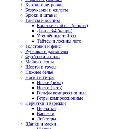
Куртки и ветровки
Безрукавки и жилеты
Брюки и штаны
Тайтсы и лосины
Короткие тайтсы (шорты)
Длина 3/4 (капри)
Утеплённые тайтсы
Тайтсы и лосины лето
Толстовки и флис
Рубашки и джемперы
Футболки и поло
Майки и топы
Шорты и трусы
Нижнее бельё
Носки и гетры
Носки (зима)
Носки (лето)
Гольфы компрессионные
Гетры компрессионные
Перчатки и варежки
Перчатки
Варежки
Лобстеры
Шапки и маски