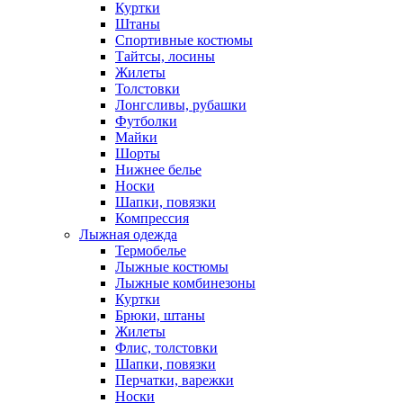
Куртки
Штаны
Спортивные костюмы
Тайтсы, лосины
Жилеты
Толстовки
Лонгсливы, рубашки
Футболки
Майки
Шорты
Нижнее белье
Носки
Шапки, повязки
Компрессия
Лыжная одежда
Термобелье
Лыжные костюмы
Лыжные комбинезоны
Куртки
Брюки, штаны
Жилеты
Флис, толстовки
Шапки, повязки
Перчатки, варежки
Носки