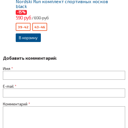
-
Nordski Run комплект спортивных носков
N
black
b
-15%
-
590 руб
5
690 руб
/
39-42
43-46
3
В корзину
Добавить комментарий:
Имя
*
E-mail
*
Комментарий
*