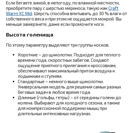
Если бегаете зимой, в непогоду, по влажной местности,
приобретите пару с шерстью мериноса, такую как
Craft
Warm XC Mid
. Шерсть способна впитывать до 30 % влаги от
собственного веса и при этом не ощущается мокрой. Вы
меньше замерзнете, даже если промочите ноги.
Высота голенища
По этому параметру выделяют три группы носков.
Короткие – до щиколотки. Подходят для теплого
времени года, скоростных забегов. Создают
ощущение приятного прилегания к кроссовкам,
обеспечивают максимальный приток воздуха к
лодыжкам и ступням.
Стандартные – немного выше щиколотки.
Универсальная модель для решения самых разных
беговых задач в любое время года.
Длинные (гольфы, гетры) – от середины голени до
колена. Выбирают для холодного сезона, а также
для компрессионной поддержки мышц при
длительных интенсивных нагрузках.