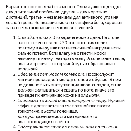
Вариантов носков для бега много. Одни лучше подходят
для длительной пробежки, другие – для коротких
дистанций, третьи – незаменимы для активного утра на
лесной тропе. Но независимо от специфики бега, хорошая
пара всегда выполняет несколько функций.
Отводит влагу
. Это задача номер один. На стопе
расположено около 250 тыс. потовых желез,
поэтому в жару или при интенсивной нагрузке ноги
сильно потеют. Если влагу не отвести, носки
намокнут и начнут натирать кожу. А сочетание тепла,
влаги и трения – это прямой путь к образованию
волдырей.
Обеспечивает ногам комфорт
. Носок служит
мягкой прокладкой между стопой и обувью. В нем
не должно быть выступающих швов, складок, он не
должен скатываться и ерзать по ноге, иначе это
приведет к натиранию кожи и волдырям.
Согревает в холод и вентилирует в жару
. Нужный
эффект достигается за счет разной плотности
трикотажа, высоты голенища,
воздухопроницаемости материала, его
влагоотводящих свойств.
Поддерживает стопу в правильном положении
.