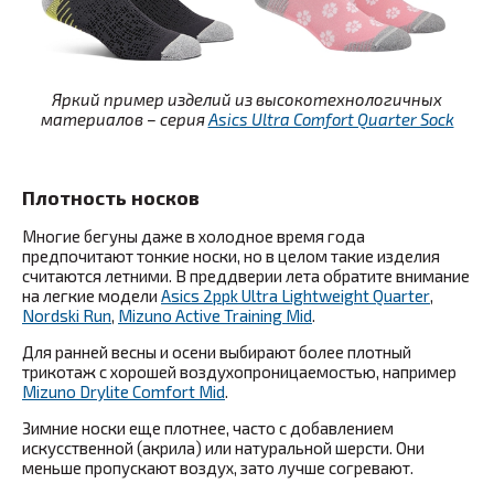
Яркий пример изделий из высокотехнологичных
материалов – серия
Asics Ultra Comfort Quarter Sock
Плотность носков
Многие бегуны даже в холодное время года
предпочитают тонкие носки, но в целом такие изделия
считаются летними. В преддверии лета обратите внимание
на легкие модели
Asics 2ppk Ultra Lightweight Quarter
,
Nordski Run
,
Mizuno Active Training Mid
.
Для ранней весны и осени выбирают более плотный
трикотаж с хорошей воздухопроницаемостью, например
Mizuno Drylite Comfort Mid
.
Зимние носки еще плотнее, часто с добавлением
искусственной (акрила) или натуральной шерсти. Они
меньше пропускают воздух, зато лучше согревают.