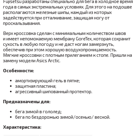
Fujisetsu
разработаны специально для бега в холодное время
года в самых экстремальных условиях. Для этого на подошве
располагаются железные шипы, каждый из которых
задействуется при отталкивание, защищая ногу от
проскальзывания.
Верх кроссовка сделан с минимальным количеством швов
и имеет непомокаемую мембрану GoreTex, которая сохранит
сухость в любую погоду и не даст ногам замерзнуть,
обеспечив при этом хорошую воздухопроницаемость.
Мягкие кроссовки с плотным прилеганием к стопе. Пришли на
замену модели Asics Arctic.
Особенности:
амортизирующий гель в пятке;
защитная пластина;
агрессивный шипованный протектор.
Предназначены для:
бега зимой в гололед;
бега по бездорожью зимой/осенью/ весной.
Характеристика: