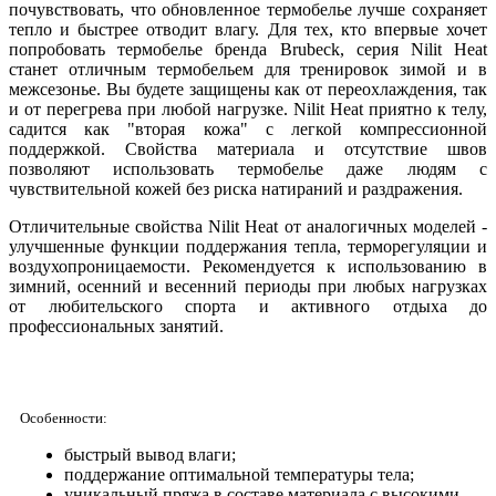
почувствовать, что обновленное термобелье лучше сохраняет
тепло и быстрее отводит влагу. Для тех, кто впервые хочет
попробовать термобелье бренда Brubeck, серия Nilit Heat
станет отличным термобельем для тренировок зимой и в
межсезонье.
Вы будете защищены как от переохлаждения, так
и от перегрева при любой нагрузке. Nilit Heat приятно к телу,
садится как "вторая кожа" с легкой компрессионной
поддержкой. Свойства материала и отсутствие швов
позволяют использовать термобелье даже людям с
чувствительной кожей без риска натираний и раздражения.
Отличительные свойства Nilit Heat от аналогичных моделей -
улучшенные функции поддержания тепла, терморегуляции и
воздухопроницаемости. Рекомендуется к использованию в
зимний, осенний и весенний периоды при любых нагрузках
от любительского спорта и активного отдыха до
профессиональных занятий.
Особенности:
быстрый вывод влаги;
поддержание оптимальной температуры тела;
уникальный пряжа в составе материала с высокими