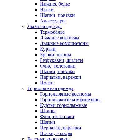
Нижнее белье
Носки
Шапки, повязки
Аксессуары
Лыжная одежда
Термобелье
Лыжные костюмы
Лыжные комбинезоны
Куртки
Брюки, штаны
Безрукавки, жилеты
Флис, толстовки
Шапки, повязки
Перчатки, варежки
Носки
Горнолыжная одежда
Горнолыжные костюмы
Горнолыжные комбинезоны
Куртки горнолыжные
Штаны
Флис,толстовки
Шапки
Перчатки, варежки
Носки, гольфы
Беговые кроссовки