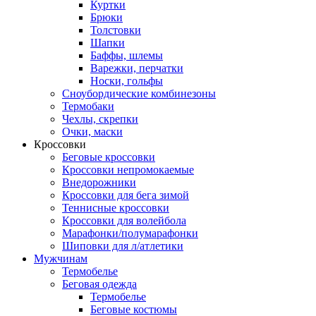
Куртки
Брюки
Толстовки
Шапки
Баффы, шлемы
Варежки, перчатки
Носки, гольфы
Сноубордические комбинезоны
Термобаки
Чехлы, скрепки
Очки, маски
Кроссовки
Беговые кроссовки
Кроссовки непромокаемые
Внедорожники
Кроссовки для бега зимой
Теннисные кроссовки
Кроссовки для волейбола
Марафонки/полумарафонки
Шиповки для л/атлетики
Мужчинам
Термобелье
Беговая одежда
Термобелье
Беговые костюмы