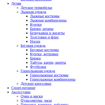
Детям
Детское термобелье
Лыжная одежда
Лыжные костюмы
Лыжные комбинезоны
Куртки
Брюки, штаны
Безрукавки и жилеты
Толстовки и флис
Носки
Беговая одежда
Беговые костюмы
Куртки, ветровки
Брюки
Тайтсы, капри, шорты
Футболки
Горнолыжная одежда
Горнолыжные костюмы
Горнолыжные комбинезоны
Детские кроссовки
Спорт.питание
Аксессуары
Очки и маски
Пульсометры, часы
Перчатки, варежки, лобстеры