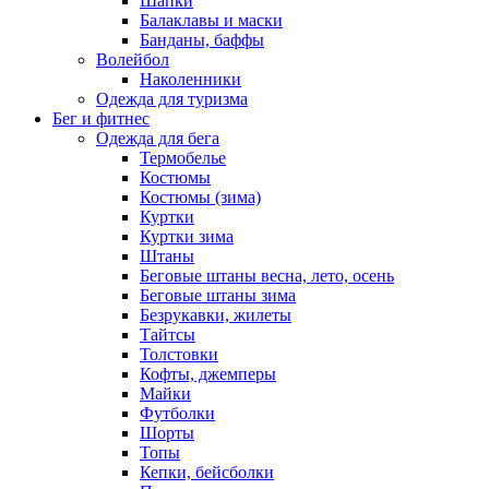
Шапки
Балаклавы и маски
Банданы, баффы
Волейбол
Наколенники
Одежда для туризма
Бег и фитнес
Одежда для бега
Термобелье
Костюмы
Костюмы (зима)
Куртки
Куртки зима
Штаны
Беговые штаны весна, лето, осень
Беговые штаны зима
Безрукавки, жилеты
Тайтсы
Толстовки
Кофты, джемперы
Майки
Футболки
Шорты
Топы
Кепки, бейсболки