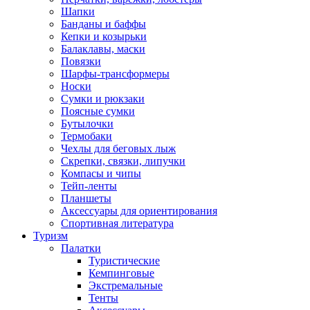
Шапки
Банданы и баффы
Кепки и козырьки
Балаклавы, маски
Повязки
Шарфы-трансформеры
Носки
Сумки и рюкзаки
Поясные сумки
Бутылочки
Термобаки
Чехлы для беговых лыж
Скрепки, связки, липучки
Компасы и чипы
Тейп-ленты
Планшеты
Аксессуары для ориентирования
Спортивная литература
Туризм
Палатки
Туристические
Кемпинговые
Экстремальные
Тенты