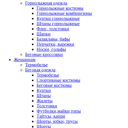
Горнолыжная одежда
Горнолыжные костюмы
Горнолыжные комбинезоны
Куртки горнолыжные
Штаны горнолыжные
Флис, толстовки
Шапки
Балаклавы, бафы
Перчатки, варежки
Носки, гольфы
Беговые кроссовки
Женщинам
Термобелье
Беговая одежда
Термобелье
Спортивные костюмы
Беговые костюмы
Куртки
Штаны
Жилеты
Толстовки
Футболки,майки,топы
Тайтсы, капри
Шорты, юбки, трусы
Шорты