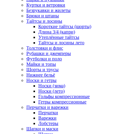
Куртки и ветровки
Безрукавки и жилеты
Брюки и штаны
Тайтсы и лосины
Короткие тайтсы (шорты)
Длина 3/4 (капри)
Утеплённые тайтсы
Тайтсы и лосины лето
Толстовки и флис
Рубашки и джемперы
Футболки и поло
Майки и топы
Шорты и трусы
Нижнее бельё
Носки и гетры
Носки (зима)
Носки (лето)
Гольфы компрессионные
Гетры компрессионные
Перчатки и варежки
Перчатки
Варежки
Лобстеры
Шапки и маски