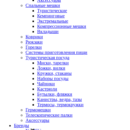
Аксессуары
Спальные мешки
Туристические
Кемпинговые
Экстремальные
Компрессионные мешки
Вкладыши
Коврики
Рюкзаки
Горелки
Системы приготовления пищи
Туристическая посуда
Миски, тарелки
Ложки, вилки
Кружки, стаканы
Наборы посуды
Чайники
Кастрюли
Бутылки, фляжки
Канистры, ведра, тазы
Термосы, термокружки
Гермомешки
Телескопические палки
Аксессуары
Бренды