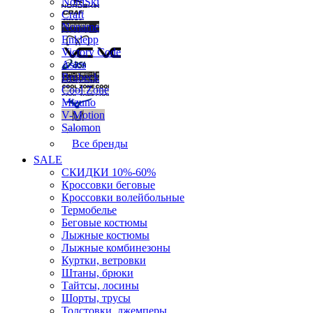
NordSki
Craft
Noname
Enklepp
Victory Code
Asics
Brubeck
Cool Zone
Mizuno
V-Motion
Salomon
Все бренды
SALE
СКИДКИ 10%-60%
Кроссовки беговые
Кроссовки волейбольные
Термобелье
Беговые костюмы
Лыжные костюмы
Лыжные комбинезоны
Куртки, ветровки
Штаны, брюки
Тайтсы, лосины
Шорты, трусы
Толстовки, джемперы