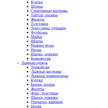
Куртки
Штаны
Спортивные костюмы
Тайтсы, лосины
Жилеты
Толстовки
Лонгсливы, рубашки
Футболки
Майки
Шорты
Нижнее белье
Носки
Шапки, повязки
Компрессия
Лыжная одежда
Термобелье
Лыжные костюмы
Лыжные комбинезоны
Куртки
Брюки, штаны
Жилеты
Флис, толстовки
Шапки, повязки
Перчатки, варежки
Носки