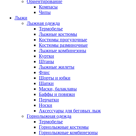
Ориентирование
Компасы
Чипы
Лыжи
Лыжная одежда
Термобелье
Лыжные костюмы
Костюмы прогулочные
Костюмы разминочные
Лыжные комбинезоны
Куртки
Штаны
Лыжные жилеты
Флис
Шорты и юбки
Шапки
Маски, балаклавы
Баффы и повязки
Перчатки
Носки
Аксессуары для беговых лыж
Горнолыжная одежда
Термобелье
Горнолыжные костюмы
Горнолыжные комбинезоны