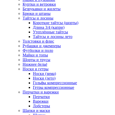
Куртки и ветровки
Безрукавки и жилеты
Брюки и штаны
Тайтсы и лосины
Короткие тайтсы (шорты)
Длина 3/4 (капри)
Утеплённые тайтсы
Тайтсы и лосины лето
Толстовки и флис
Рубашки и джемперы
Футболки и поло
Майки и топы
Шорты и трусы
Нижнее бельё
Носки и гетры
Носки (зима)
Носки (лето)
Гольфы компрессионные
Гетры компрессионные
Перчатки и варежки
Перчатки
Варежки
Лобстеры
Шапки и маски