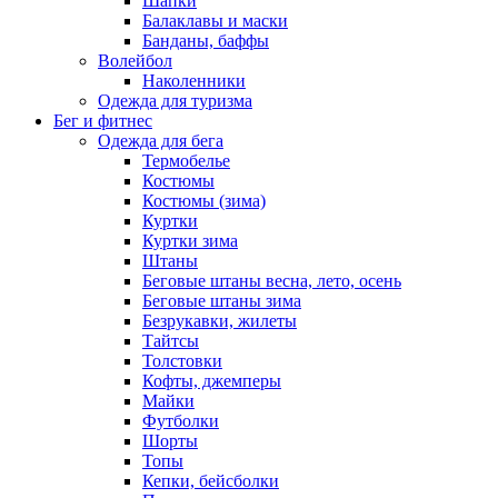
Шапки
Балаклавы и маски
Банданы, баффы
Волейбол
Наколенники
Одежда для туризма
Бег и фитнес
Одежда для бега
Термобелье
Костюмы
Костюмы (зима)
Куртки
Куртки зима
Штаны
Беговые штаны весна, лето, осень
Беговые штаны зима
Безрукавки, жилеты
Тайтсы
Толстовки
Кофты, джемперы
Майки
Футболки
Шорты
Топы
Кепки, бейсболки