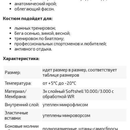
анатомический крой;
облегающий фасон.
Костюм подойдет для:
лыжных тренировок;
бега осенью, зимой, весной;
тренировок по биатлону;
профессиональных спортсменов и любителей;
активного отдыха.
Характеристика:
идет размер в размер, соответствует
Размер:
таблице размеров
Температура:
от +5°С до -20°С
Материал/
3х слойный Softshell 10.000/3.000 с
Мембрана:
обработкой WR
Внутренний слой:
утеплен микрофлисом
Эластичные
утеплены микроворсом
вставки:
Боковые молнии
полноразмерные, штаны-самосбросы