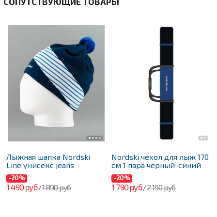
СОПУТСТВУЮЩИЕ ТОВАРЫ
Лыжная шапка Nordski
Nordski чехол для лыж 170
Line унисекс jeans
см 1 пара черный-синий
-20%
-20%
1 490 руб
1 790 руб
1 890 руб
2 190 руб
/
/