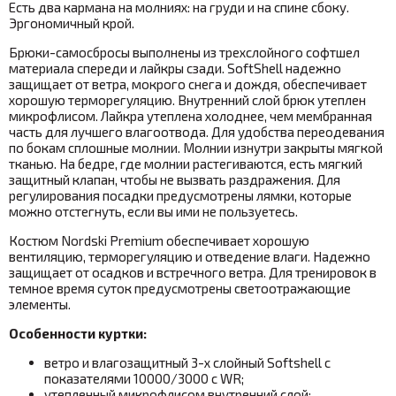
Есть два кармана на молниях: на груди и на спине сбоку.
Эргономичный крой.
Брюки-самосбросы выполнены из трехслойного софтшел
материала спереди и лайкры сзади. SoftShell надежно
защищает от ветра, мокрого снега и дождя, обеспечивает
хорошую терморегуляцию. Внутренний слой брюк утеплен
микрофлисом. Лайкра утеплена холоднее, чем мембранная
часть для лучшего влагоотвода.
Для удобства переодевания
по бокам сплошные молнии. Молнии изнутри закрыты мягкой
тканью. На бедре, где молнии растегиваются, есть мягкий
защитный клапан, чтобы не вызвать раздражения. Для
регулирования посадки предусмотрены лямки, которые
можно отстегнуть, если вы ими не пользуетесь.
Костюм Nordski Premium обеспечивает хорошую
вентиляцию, терморегуляцию и отведение влаги. Надежно
защищает от осадков и встречного ветра. Для тренировок в
темное время суток предусмотрены светоотражающие
элементы.
Особенности куртки:
ветро и влагозащитный 3-х слойный Softshell с
показателями 10000/3000 с WR;
утепленный микрофлисом внутренний слой;