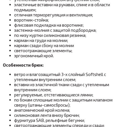
эластичные вставки на рукавах, спине и в области
подмышек;
отличная терморегуляция и вентиляция;
воротник-стойка;
флисовая подкладка на воротнике;
застежка-молния с защитой подбородка;
по низу куртки силиконовая резинка;
карман на груди на молнии;
карман сзади сбоку на молнии
светоотражающие элементы;
эргономичный крой.
Особенности брюк:
ветро и влагозащитный 3-х слойный Softshell с
утепленным внутренним слоем;
вставки из эластичной ткани сзади с утепленным
внутренним слоем;
регулируемые, отстегивающиеся лямки;
по бокам сплошные молнии с защитным клапаном
сверху (штаны-самосбросы);
анатомический крой колена;
силиконовая лента внизу брючин;
фурнитура SAB, рельефные бегунки;
светоотражающие элементы спереди и сзади;