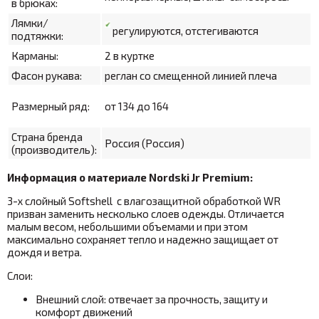
в брюках:
Лямки/
регулируются, отстегиваются
подтяжки:
Карманы:
2 в куртке
Фасон рукава:
реглан со смещенной линией плеча
Размерный ряд:
от 134 до 164
Страна бренда
Россия (Россия)
(производитель):
Информация о материале Nordski Jr Premium:
3-х слойный Softshell с влагозащитной обработкой WR
призван заменить несколько слоев одежды. Отличается
малым весом, небольшими объемами и при этом
максимально сохраняет тепло и надежно защищает от
дождя и ветра.
Слои:
Внешний слой: отвечает за прочность, защиту и
комфорт движений