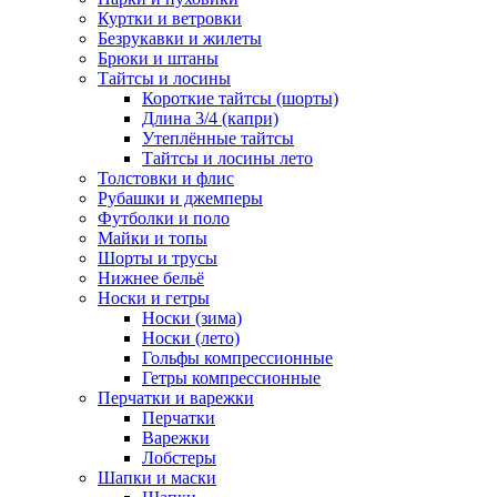
Куртки и ветровки
Безрукавки и жилеты
Брюки и штаны
Тайтсы и лосины
Короткие тайтсы (шорты)
Длина 3/4 (капри)
Утеплённые тайтсы
Тайтсы и лосины лето
Толстовки и флис
Рубашки и джемперы
Футболки и поло
Майки и топы
Шорты и трусы
Нижнее бельё
Носки и гетры
Носки (зима)
Носки (лето)
Гольфы компрессионные
Гетры компрессионные
Перчатки и варежки
Перчатки
Варежки
Лобстеры
Шапки и маски