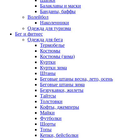
Шапки
Балаклавы и маски
Банданы, баффы
Волейбол
Наколенники
Одежда для туризма
Бег и фитнес
Одежда для бега
Термобелье
Костюмы
Костюмы (зима)
Куртки
Куртки зима
Штаны
Беговые штаны весна, лето, осень
Беговые штаны зима
Безрукавки, жилеты
Тайтсы
Толстовки
Кофты, джемперы
Майки
Футболки
Шорты
Топы
Кепки, бейсболки