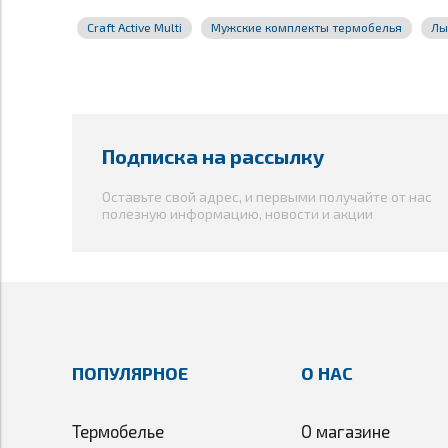
Craft Active Multi
Мужские комплекты термобелья
Лы
Подписка на рассылку
Оставьте свой адрес, и первыми получайте от нас
полезную информацию, новости и акции
Температурный режим:
от +5°C до -15°С
Материал:
Active ( 100% полиэстер 140 г/м2)
Происхождение бренда:
Швеция
ПОПУЛЯРНОЕ
О НАС
Термобелье
О магазине