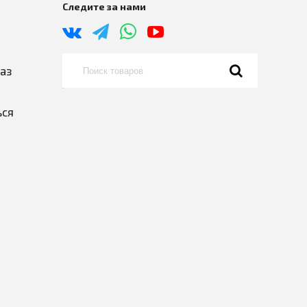
Следите за нами
каз
ься