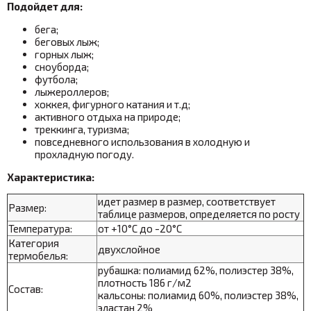
Подойдет для:
бега;
беговых лыж;
горных лыж;
сноуборда;
футбола;
лыжероллеров;
хоккея, фигурного катания и т.д;
активного отдыха на природе;
треккинга, туризма;
повседневного использования в холодную и
прохладную погоду.
Характеристика:
идет размер в размер, соответствует
Размер:
таблице размеров, определяется по росту
Температура:
от +10°С до -20°С
Категория
двухслойное
термобелья:
рубашка: полиамид 62%, полиэстер 38%,
плотность 186
г/м2
Состав:
кальсоны: полиамид 60%, полиэстер 38%,
эластан 2%