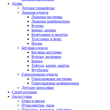
Детям
Детское термобелье
Лыжная одежда
Лыжные костюмы
Лыжные комбинезоны
Куртки
Брюки, штаны
Безрукавки и жилеты
Толстовки и флис
Носки
Беговая одежда
Беговые костюмы
Куртки, ветровки
Брюки
Тайтсы, капри, шорты
Футболки
Горнолыжная одежда
Горнолыжные костюмы
Горнолыжные комбинезоны
Детские кроссовки
Спорт.питание
Аксессуары
Очки и маски
Пульсометры, часы
Перчатки, варежки, лобстеры