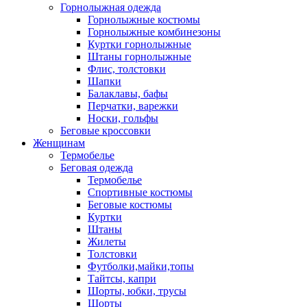
Горнолыжная одежда
Горнолыжные костюмы
Горнолыжные комбинезоны
Куртки горнолыжные
Штаны горнолыжные
Флис, толстовки
Шапки
Балаклавы, бафы
Перчатки, варежки
Носки, гольфы
Беговые кроссовки
Женщинам
Термобелье
Беговая одежда
Термобелье
Спортивные костюмы
Беговые костюмы
Куртки
Штаны
Жилеты
Толстовки
Футболки,майки,топы
Тайтсы, капри
Шорты, юбки, трусы
Шорты