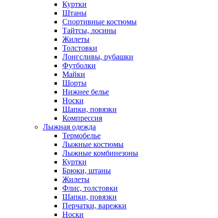
Куртки
Штаны
Спортивные костюмы
Тайтсы, лосины
Жилеты
Толстовки
Лонгсливы, рубашки
Футболки
Майки
Шорты
Нижнее белье
Носки
Шапки, повязки
Компрессия
Лыжная одежда
Термобелье
Лыжные костюмы
Лыжные комбинезоны
Куртки
Брюки, штаны
Жилеты
Флис, толстовки
Шапки, повязки
Перчатки, варежки
Носки