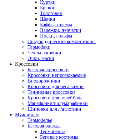
Куртки
Брюки
Толстовки
Шапки
Баффы, шлемы
Варежки, перчатки
Носки, гольфы
Сноубордические комбинезоны
Термобаки
Чехлы, скрепки
Очки, маски
Кроссовки
Беговые кроссовки
Кроссовки непромокаемые
Внедорожники
Кроссовки для бега зимой
Теннисные кроссовки
Кроссовки для волейбола
Марафонки/полумарафонки
Шиповки для л/атлетики
Мужчинам
Термобелье
Беговая одежда
Термобелье
Беговые костюмы