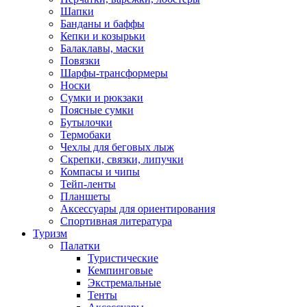
Шапки
Банданы и баффы
Кепки и козырьки
Балаклавы, маски
Повязки
Шарфы-трансформеры
Носки
Сумки и рюкзаки
Поясные сумки
Бутылочки
Термобаки
Чехлы для беговых лыж
Скрепки, связки, липучки
Компасы и чипы
Тейп-ленты
Планшеты
Аксессуары для ориентирования
Спортивная литература
Туризм
Палатки
Туристические
Кемпинговые
Экстремальные
Тенты