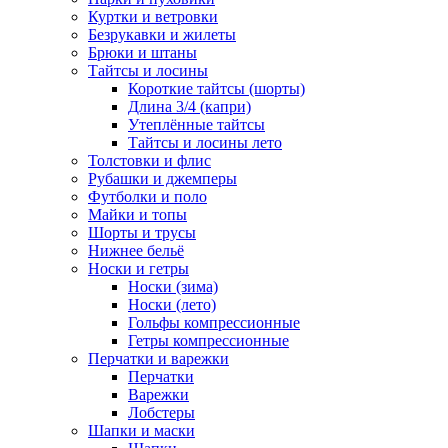
Куртки и ветровки
Безрукавки и жилеты
Брюки и штаны
Тайтсы и лосины
Короткие тайтсы (шорты)
Длина 3/4 (капри)
Утеплённые тайтсы
Тайтсы и лосины лето
Толстовки и флис
Рубашки и джемперы
Футболки и поло
Майки и топы
Шорты и трусы
Нижнее бельё
Носки и гетры
Носки (зима)
Носки (лето)
Гольфы компрессионные
Гетры компрессионные
Перчатки и варежки
Перчатки
Варежки
Лобстеры
Шапки и маски