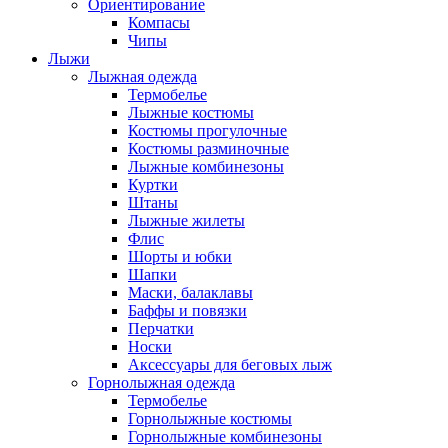
Ориентирование
Компасы
Чипы
Лыжи
Лыжная одежда
Термобелье
Лыжные костюмы
Костюмы прогулочные
Костюмы разминочные
Лыжные комбинезоны
Куртки
Штаны
Лыжные жилеты
Флис
Шорты и юбки
Шапки
Маски, балаклавы
Баффы и повязки
Перчатки
Носки
Аксессуары для беговых лыж
Горнолыжная одежда
Термобелье
Горнолыжные костюмы
Горнолыжные комбинезоны