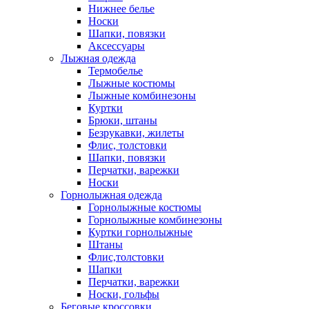
Нижнее белье
Носки
Шапки, повязки
Аксессуары
Лыжная одежда
Термобелье
Лыжные костюмы
Лыжные комбинезоны
Куртки
Брюки, штаны
Безрукавки, жилеты
Флис, толстовки
Шапки, повязки
Перчатки, варежки
Носки
Горнолыжная одежда
Горнолыжные костюмы
Горнолыжные комбинезоны
Куртки горнолыжные
Штаны
Флис,толстовки
Шапки
Перчатки, варежки
Носки, гольфы
Беговые кроссовки