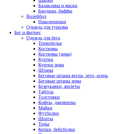
Шапки
Балаклавы и маски
Банданы, баффы
Волейбол
Наколенники
Одежда для туризма
Бег и фитнес
Одежда для бега
Термобелье
Костюмы
Костюмы (зима)
Куртки
Куртки зима
Штаны
Беговые штаны весна, лето, осень
Беговые штаны зима
Безрукавки, жилеты
Тайтсы
Толстовки
Кофты, джемперы
Майки
Футболки
Шорты
Топы
Кепки, бейсболки