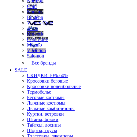
NordSki
Craft
Noname
Enklepp
Victory Code
Asics
Brubeck
Cool Zone
Mizuno
V-Motion
Salomon
Все бренды
SALE
СКИДКИ 10%-60%
Кроссовки беговые
Кроссовки волейбольные
Термобелье
Беговые костюмы
Лыжные костюмы
Лыжные комбинезоны
Куртки, ветровки
Штаны, брюки
Тайтсы, лосины
Шорты, трусы
Толстовки, джемперы