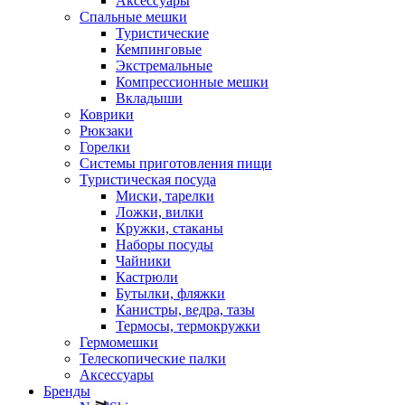
Аксессуары
Спальные мешки
Туристические
Кемпинговые
Экстремальные
Компрессионные мешки
Вкладыши
Коврики
Рюкзаки
Горелки
Системы приготовления пищи
Туристическая посуда
Миски, тарелки
Ложки, вилки
Кружки, стаканы
Наборы посуды
Чайники
Кастрюли
Бутылки, фляжки
Канистры, ведра, тазы
Термосы, термокружки
Гермомешки
Телескопические палки
Аксессуары
Бренды