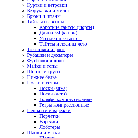
Куртки и ветровки
Безрукавки и жилеты
Брюки и штаны
Тайтсы и лосины
Короткие тайтсы (шорты)
Длина 3/4 (капри)
Утеплённые тайтсы
Тайтсы и лосины лето
Толстовки и флис
Рубашки и джемперы
Футболки и поло
Майки и топы
Шорты и трусы
Нижнее бельё
Носки и гетры
Носки (зима)
Носки (лето)
Гольфы компрессионные
Гетры компрессионные
Перчатки и варежки
Перчатки
Варежки
Лобстеры
Шапки и маски