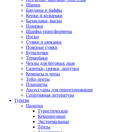
Шапки
Банданы и баффы
Кепки и козырьки
Балаклавы, маски
Повязки
Шарфы-трансформеры
Носки
Сумки и рюкзаки
Поясные сумки
Бутылочки
Термобаки
Чехлы для беговых лыж
Скрепки, связки, липучки
Компасы и чипы
Тейп-ленты
Планшеты
Аксессуары для ориентирования
Спортивная литература
Туризм
Палатки
Туристические
Кемпинговые
Экстремальные
Тенты