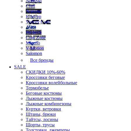
NordSki
Craft
Noname
Enklepp
Victory Code
Asics
Brubeck
Cool Zone
Mizuno
V-Motion
Salomon
Все бренды
SALE
СКИДКИ 10%-60%
Кроссовки беговые
Кроссовки волейбольные
Термобелье
Беговые костюмы
Лыжные костюмы
Лыжные комбинезоны
Куртки, ветровки
Штаны, брюки
Тайтсы, лосины
Шорты, трусы
Толстовки, джемперы