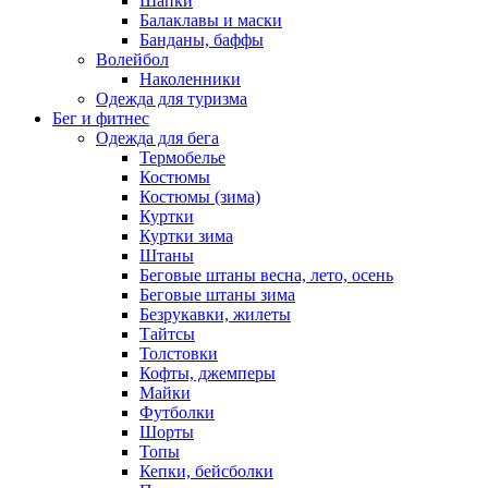
Шапки
Балаклавы и маски
Банданы, баффы
Волейбол
Наколенники
Одежда для туризма
Бег и фитнес
Одежда для бега
Термобелье
Костюмы
Костюмы (зима)
Куртки
Куртки зима
Штаны
Беговые штаны весна, лето, осень
Беговые штаны зима
Безрукавки, жилеты
Тайтсы
Толстовки
Кофты, джемперы
Майки
Футболки
Шорты
Топы
Кепки, бейсболки