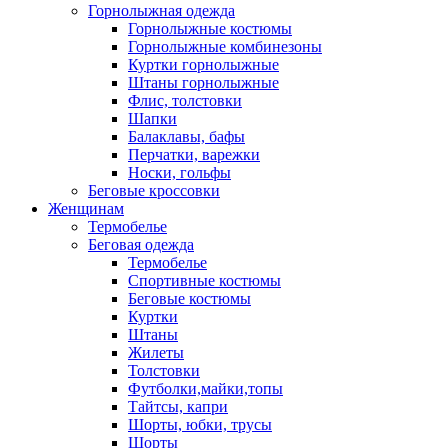
Горнолыжная одежда
Горнолыжные костюмы
Горнолыжные комбинезоны
Куртки горнолыжные
Штаны горнолыжные
Флис, толстовки
Шапки
Балаклавы, бафы
Перчатки, варежки
Носки, гольфы
Беговые кроссовки
Женщинам
Термобелье
Беговая одежда
Термобелье
Спортивные костюмы
Беговые костюмы
Куртки
Штаны
Жилеты
Толстовки
Футболки,майки,топы
Тайтсы, капри
Шорты, юбки, трусы
Шорты