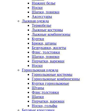
Нижнее белье
Носки
Шапки, повязки
Аксессуары
Лыжная одежда
Термобелье
Лыжные костюмы
Лыжные комбинезоны
Куртки
Брюки, штаны
Безрукавки, жилеты
Флис, толстовки
Шапки, повязки
Перчатки, варежки
Носки
Горнолыжная одежда
Горнолыжные костюмы
Горнолыжные комбинезоны
Куртки горнолыжные
Штаны
Флис,толстовки
Шапки
Перчатки, варежки
Носки, гольфы
Беговые кроссовки