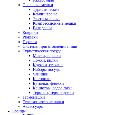
Аксессуары
Спальные мешки
Туристические
Кемпинговые
Экстремальные
Компрессионные мешки
Вкладыши
Коврики
Рюкзаки
Горелки
Системы приготовления пищи
Туристическая посуда
Миски, тарелки
Ложки, вилки
Кружки, стаканы
Наборы посуды
Чайники
Кастрюли
Бутылки, фляжки
Канистры, ведра, тазы
Термосы, термокружки
Гермомешки
Телескопические палки
Аксессуары
Бренды