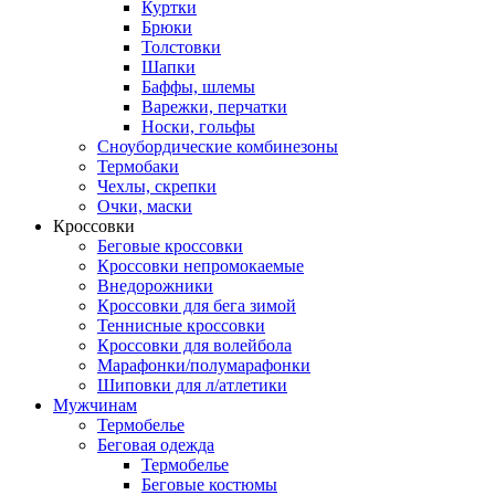
Куртки
Брюки
Толстовки
Шапки
Баффы, шлемы
Варежки, перчатки
Носки, гольфы
Сноубордические комбинезоны
Термобаки
Чехлы, скрепки
Очки, маски
Кроссовки
Беговые кроссовки
Кроссовки непромокаемые
Внедорожники
Кроссовки для бега зимой
Теннисные кроссовки
Кроссовки для волейбола
Марафонки/полумарафонки
Шиповки для л/атлетики
Мужчинам
Термобелье
Беговая одежда
Термобелье
Беговые костюмы