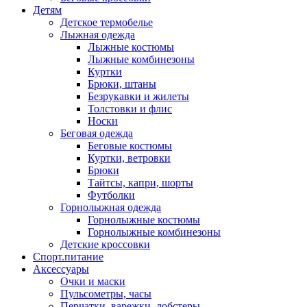
Детям
Детское термобелье
Лыжная одежда
Лыжные костюмы
Лыжные комбинезоны
Куртки
Брюки, штаны
Безрукавки и жилеты
Толстовки и флис
Носки
Беговая одежда
Беговые костюмы
Куртки, ветровки
Брюки
Тайтсы, капри, шорты
Футболки
Горнолыжная одежда
Горнолыжные костюмы
Горнолыжные комбинезоны
Детские кроссовки
Спорт.питание
Аксессуары
Очки и маски
Пульсометры, часы
Перчатки, варежки, лобстеры