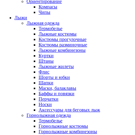
Ориентирование
Компасы
Чипы
Лыжи
Лыжная одежда
Термобелье
Лыжные костюмы
Костюмы прогулочные
Костюмы разминочные
Лыжные комбинезоны
Куртки
Штаны
Лыжные жилеты
Флис
Шорты и юбки
Шапки
Маски, балаклавы
Баффы и повязки
Перчатки
Носки
Аксессуары для беговых лыж
Горнолыжная одежда
Термобелье
Горнолыжные костюмы
Горнолыжные комбинезоны