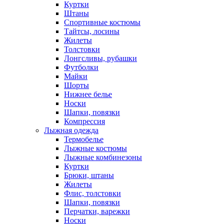
Куртки
Штаны
Спортивные костюмы
Тайтсы, лосины
Жилеты
Толстовки
Лонгсливы, рубашки
Футболки
Майки
Шорты
Нижнее белье
Носки
Шапки, повязки
Компрессия
Лыжная одежда
Термобелье
Лыжные костюмы
Лыжные комбинезоны
Куртки
Брюки, штаны
Жилеты
Флис, толстовки
Шапки, повязки
Перчатки, варежки
Носки