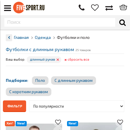
Главная
Одежда
Футболки и поло
Футболки с длинным рукавом
25 товаров
×
×
Ваш выбор:
длинный рукав
сбросить все
Подборки:
Поло
С длинным рукавом
С коротким рукавом
ФИЛЬТР
Хит!
New!
New!