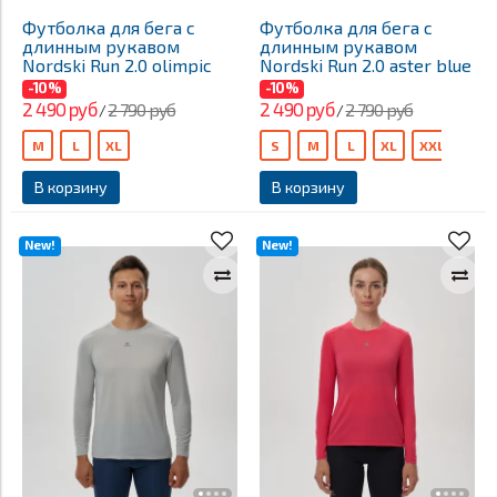
Футболка для бега с
Футболка для бега с
длинным рукавом
длинным рукавом
Nordski Run 2.0 olimpic
Nordski Run 2.0 aster blue
-10%
-10%
2 490 руб
2 490 руб
2 790 руб
2 790 руб
/
/
M
L
XL
S
M
L
XL
XXL
В корзину
В корзину
New!
New!