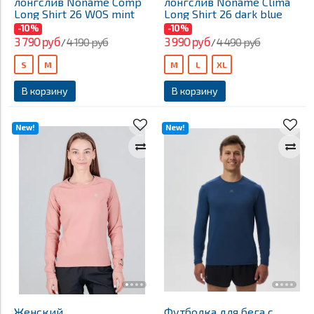
лонгслив Noname Comp
лонгслив Noname Clima
Long Shirt 26 WOS mint
Long Shirt 26 dark blue
-10%
-10%
3 790 руб
3 990 руб
4 190 руб
4 490 руб
/
/
S
M
M
L
XL
В корзину
В корзину
New!
New!
Женский
Футболка для бега с