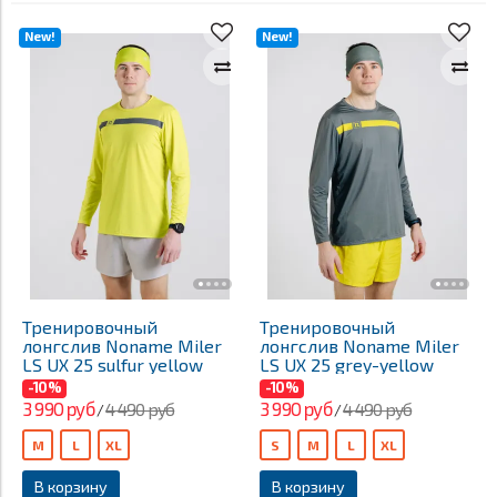
New!
New!
Тренировочный
Тренировочный
лонгслив Noname Miler
лонгслив Noname Miler
LS UX 25 sulfur yellow
LS UX 25 grey-yellow
-10%
-10%
3 990 руб
3 990 руб
4 490 руб
4 490 руб
/
/
M
L
XL
S
M
L
XL
В корзину
В корзину