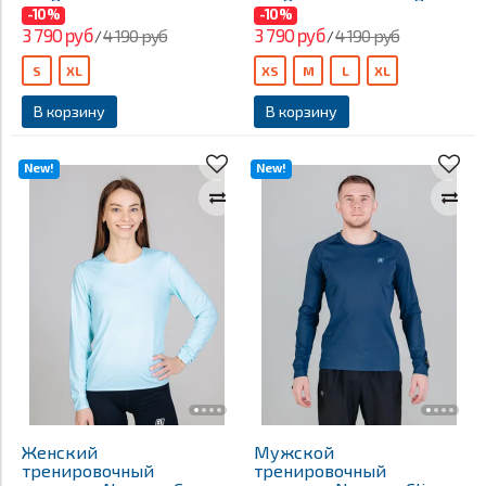
-10%
-10%
3 790 руб
3 790 руб
4 190 руб
4 190 руб
/
/
S
XL
XS
M
L
XL
В корзину
В корзину
New!
New!
Женский
Мужской
тренировочный
тренировочный