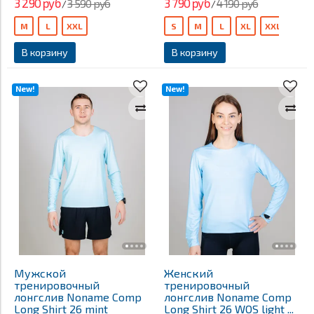
3 290 руб
3 790 руб
3 590 руб
4 190 руб
/
/
M
L
XXL
S
M
L
XL
XXL
В корзину
В корзину
New!
New!
Мужской
Женский
тренировочный
тренировочный
лонгслив Noname Comp
лонгслив Noname Comp
Long Shirt 26 mint
Long Shirt 26 WOS light ...