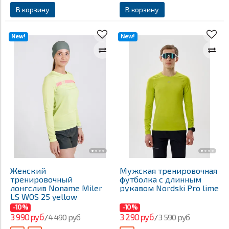
В корзину
В корзину
New!
New!
Женский
Мужская тренировочная
тренировочный
футболка с длинным
лонгслив Noname Miler
рукавом Nordski Pro lime
LS WOS 25 yellow
-10%
-10%
3 990 руб
3 290 руб
4 490 руб
3 590 руб
/
/