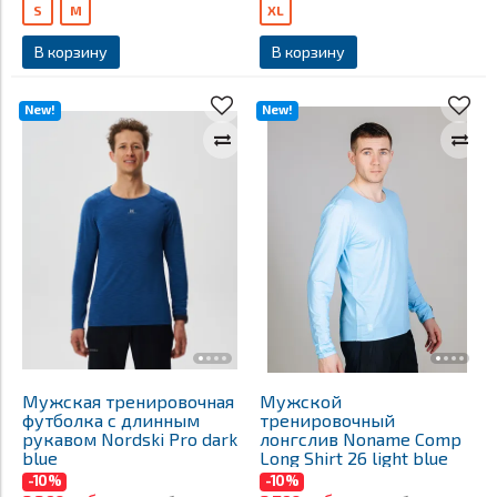
S
M
XL
В корзину
В корзину
New!
New!
Мужская тренировочная
Мужской
футболка с длинным
тренировочный
рукавом Nordski Pro dark
лонгслив Noname Comp
blue
Long Shirt 26 light blue
-10%
-10%