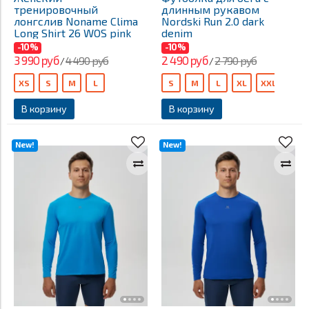
тренировочный
длинным рукавом
лонгслив Noname Clima
Nordski Run 2.0 dark
Long Shirt 26 WOS pink
denim
-10%
-10%
3 990 руб
2 490 руб
4 490 руб
2 790 руб
/
/
XS
S
M
L
S
M
L
XL
XXL
В корзину
В корзину
New!
New!