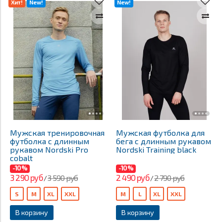
Хит!
New!
New!
Мужская тренировочная
Мужская футболка для
футболка с длинным
бега с длинным рукавом
рукавом Nordski Pro
Nordski Training black
cobalt
-10%
-10%
3 290 руб
2 490 руб
3 590 руб
2 790 руб
/
/
S
M
XL
XXL
M
L
XL
XXL
В корзину
В корзину