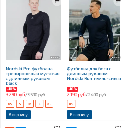
Nordski Pro футболка
Футболка для бега с
тренировочная мужская
длинным рукавом
с длинным рукавом
Nordski Run темно-синяя
black
-10%
-10%
3 290 руб
2 190 руб
3 590 руб
2 490 руб
/
/
XS
S
M
L
XL
XS
В корзину
В корзину