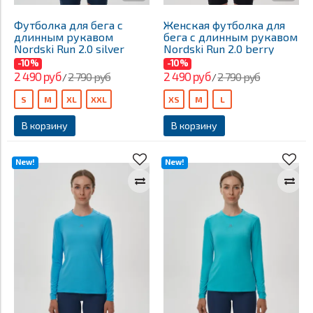
Футболка для бега с
Женская футболка для
длинным рукавом
бега с длинным рукавом
Nordski Run 2.0 silver
Nordski Run 2.0 berry
-10%
-10%
2 490 руб
2 490 руб
2 790 руб
2 790 руб
/
/
S
M
XL
XXL
XS
M
L
В корзину
В корзину
New!
New!