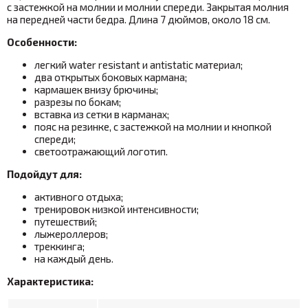
с застежкой на молнии и молнии спереди. Закрытая молния
на передней части бедра. Длина 7 дюймов, около 18 см.
Особенности:
легкий water resistant и antistatic материал;
два открытых боковых кармана;
кармашек внизу брючины;
разрезы по бокам;
вставка из сетки в карманах;
пояс на резинке, с застежкой на молнии и кнопкой
спереди;
светоотражающий логотип.
Подойдут для:
активного отдыха;
тренировок низкой интенсивности;
путешествий;
лыжероллеров;
треккинга;
на каждый день.
Характеристика: