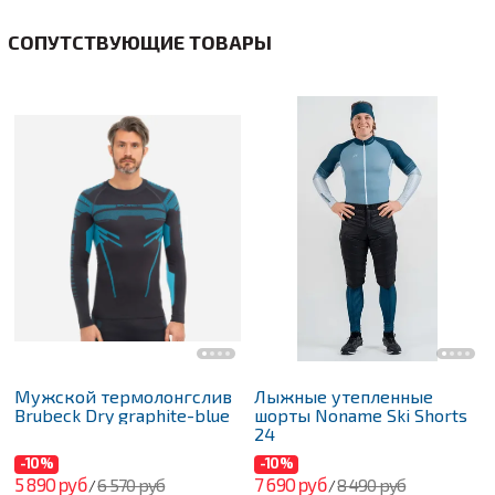
СОПУТСТВУЮЩИЕ ТОВАРЫ
Мужской термолонгслив
Лыжные утепленные
Brubeck Dry graphite-blue
шорты Noname Ski Shorts
24
-10%
-10%
5 890 руб
7 690 руб
6 570 руб
8 490 руб
/
/