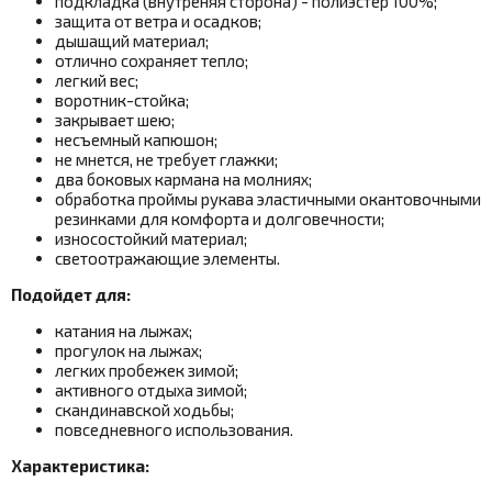
подкладка (внутреняя сторона) - полиэстер 100%;
защита от ветра и осадков;
дышащий материал;
отлично сохраняет тепло;
легкий вес;
воротник-стойка;
закрывает шею;
несъемный капюшон;
не мнется, не требует глажки;
два боковых кармана на молниях;
обработка проймы рукава эластичными окантовочными
резинками для комфорта и долговечности;
износостойкий материал;
светоотражающие элементы.
Подойдет для:
катания на лыжах;
прогулок на лыжах;
легких пробежек зимой;
активного отдыха зимой;
скандинавской ходьбы;
повседневного использования.
Характеристика: