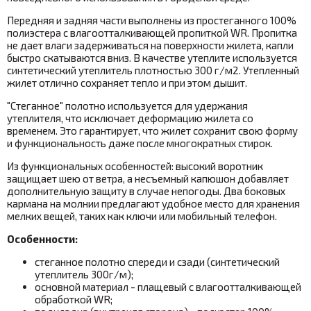
Передняя и задняя части выполнены из простеганного 100%
полиэстера с влагоотталкивающей пропиткой WR. Пропитка
не дает влаги задерживаться на поверхности жилета, капли
быстро скатываются вниз. В качестве утеплите используется
синтетический утеплитель плотностью 300 г/м2. Утепленный
жилет отлично сохраняет тепло и при этом дышит.
"Стеганное" полотно используется для удержания
утеплителя, что исключает деформацию жилета со
временем. Это гарантирует, что жилет сохранит свою форму
и функциональность даже после многократных стирок.
Из функциональных особенностей:
высокий воротник
защищает шею от ветра, а несъемный капюшон добавляет
дополнительную защиту в случае непогоды. Два боковых
кармана на молнии предлагают удобное место для хранения
мелких вещей, таких как ключи или мобильный телефон.
Особенности:
стеганное полотно спереди и сзади (синтетический
утеплитель 300г/м);
основной материал - плащевый с влагоотталкивающей
обработкой WR;