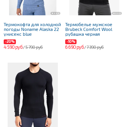
Термокофта для холодной
Термобелье мужское
погоды Noname Alaska 22
Brubeck Comfort Wool
унисекс blue
рубашка черная
-20%
-10%
4 590 руб
6 690 руб
5 790 руб
7 390 руб
/
/