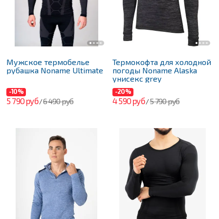
Мужское термобелье
Термокофта для холодной
рубашка Noname Ultimate
погоды Noname Alaska
унисекс grey
-10%
-20%
5 790 руб
4 590 руб
6 490 руб
5 790 руб
/
/