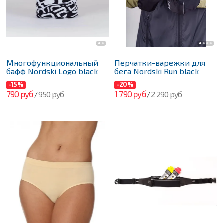
Многофункциональный
Перчатки-варежки для
бафф Nordski Logo black
бега Nordski Run black
-15%
-20%
790 руб
1 790 руб
950 руб
2 290 руб
/
/