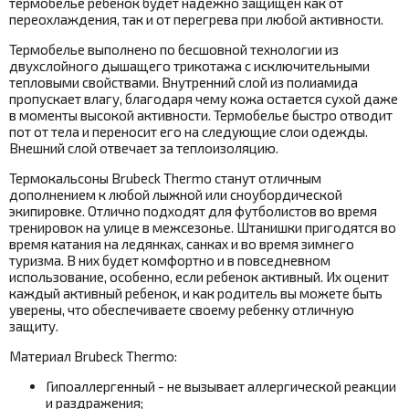
термобелье ребенок будет надежно защищен как от
переохлаждения, так и от перегрева при любой активности.
Термобелье выполнено по бесшовной технологии из
двухслойного дышащего трикотажа с исключительными
тепловыми свойствами. Внутренний слой из полиамида
пропускает влагу, благодаря чему кожа остается сухой даже
в моменты высокой активности. Термобелье быстро отводит
пот от тела и переносит его на следующие слои одежды.
Внешний слой отвечает за теплоизоляцию.
Термокальсоны Brubeck Thermo
станут отличным
дополнением к любой лыжной или сноубордической
экипировке. Отлично подходят для футболистов во время
тренировок на улице в межсезонье. Штанишки пригодятся во
время катания на ледянках, санках и во время зимнего
туризма. В них будет комфортно и в повседневном
использование, особенно, если ребенок активный. Их оценит
каждый активный ребенок, и как родитель вы можете быть
уверены, что обеспечиваете своему ребенку отличную
защиту.
Материал Brubeck Thermo:
Гипоаллергенный - не вызывает аллергической реакции
и раздражения;