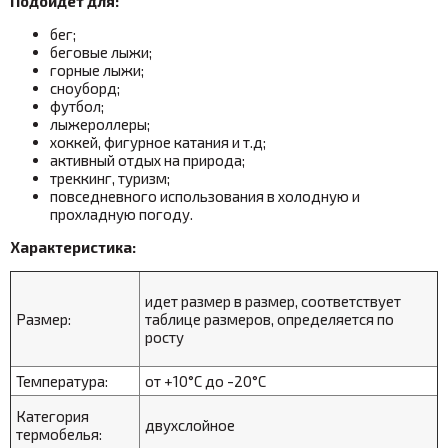
Подойдет для:
бег;
беговые лыжи;
горные лыжи;
сноуборд;
футбол;
лыжероллеры;
хоккей, фигурное катания и т.д;
активный отдых на природа;
треккинг, туризм;
повседневного использования в холодную и
прохладную погоду.
Характеристика:
идет размер в размер, соответствует
Размер:
таблице размеров, определяется по
росту
Температура:
от +10°С до -20°С
Категория
двухслойное
термобелья: