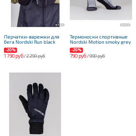
Перчатки-варежки для
Термоноски спортивные
бега Nordski Run black
Nordski Motion smoky grey
-20%
-20%
1 790 руб
790 руб
2 290 руб
990 руб
/
/