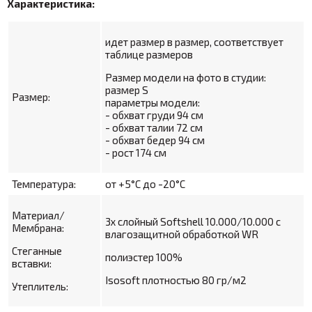
Характеристика:
идет размер в размер, соответствует
таблице размеров
Размер модели на фото в студии:
размер S
Размер:
параметры модели:
- обхват груди 94 см
- обхват талии 72 см
- обхват бедер 94 см
- рост 174 см
Температура:
от +5°С до -20°С
Материал/
3х слойный Softshell
10.000/10.000 с
Мембрана:
влагозащитной обработкой WR
Стеганные
полиэстер 100%
вставки:
Isosoft плотностью 80 гр/м2
Утеплитель: