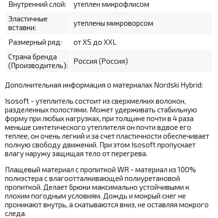
Внутренний слой:
утеплен микрофлисом
Эластичные
утеплены микроворсом
вставки:
Размерный ряд:
от XS до XXL
Страна бренда
Россия (Россия)
(Производитель):
Дополнительная информация о материалах Nordski Hybrid:
Isosoft - утеплитель состоит из сверхмелких волокон,
разделенных полостями. Может удерживать стабильную
форму при любых нагрузках, при толщине почти в 4 раза
меньше синтетического утеплителя он почти вдвое его
теплее, он очень легкий и за счет пластичности обеспечивает
полную свободу движений. При этом Isosoft пропускает
влагу наружу защищая тело от перегрева.
Плащевый материал с пропиткой WR - материал из 100%
полиэстера с влагоотталкивающей полиуретановой
пропиткой. Делает брюки максимально устойчивыми к
плохим погодным условиям. Дождь и мокрый снег не
проникают внутрь, а скатываются вниз, не оставляя мокрого
следа.