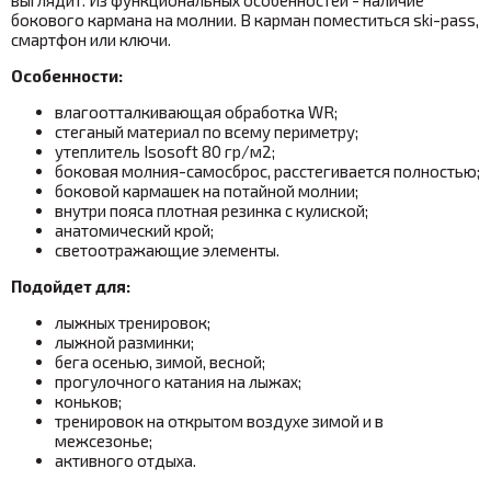
бокового кармана на молнии. В карман поместиться ski-pass,
смартфон или ключи.
Особенности:
влагоотталкивающая обработка WR;
стеганый материал по всему периметру;
утеплитель Isosoft 80 гр/м2;
боковая молния-самосброс, расстегивается полностью;
боковой кармашек на потайной молнии;
внутри пояса плотная резинка с кулиской;
анатомический крой;
светоотражающие элементы.
Подойдет для:
лыжных тренировок;
лыжной разминки;
бега осенью, зимой, весной;
прогулочного катания на лыжах;
коньков;
тренировок на открытом воздухе зимой и в
межсезонье;
активного отдыха.