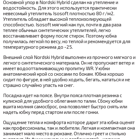
Основной упор в Nordski Hybrid сделан на утепление и
водостойкость. Для этого используется практически
невесомый утеплитель Isosoft плотностью 80 г/м2.
Утеплитель обладает высокой теплоизолирующей
способностью. Isosoft мягкий как пух, почти в два раза
теплее обычных синтетических утеплителей, легко
восстанавливает форму после стирок. Поэтому юбка
получилась легкой по весу, но теплой и рекомендуется для
температурного режима до -25.
Внешний слой Nordski Hybrid выполнен из прочного мягкого и
легкого синтетического материала. Он не пропускает ветер и
имеет водоотталкивающую пропитку WR. У юбки
анатомический крой со скосами по бокам. Юбка хорошо
сидит по фигуре, в ней удобно ходить, бегать, кататься и не
страшно случайно упасть на снег.
Посадка идет на поясе. Внутри пояса плотная резинка с
кулиской для удобного облегания по талии. Сбоку юбки
вшита молния самосброс, она позволяет быстро снять или
надеть юбку перед стартом или после гонки.
Ощущение тепла и комфорта которое дарит эта юбка оценят
как профессионалы, так и любители. Легкая и компактная она
занимает мало место в рюкзаке. Отлично греет и стильно
выглядит. Из функциональных особенностей - наличие