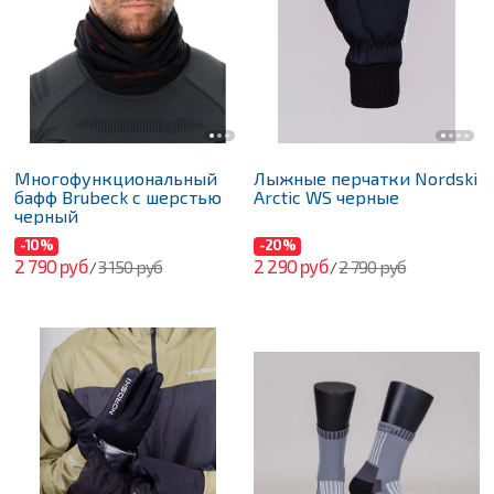
Многофункциональный
Лыжные перчатки Nordski
бафф Brubeck с шерстью
Arctic WS черные
черный
-10%
-20%
2 790 руб
2 290 руб
3 150 руб
2 790 руб
/
/