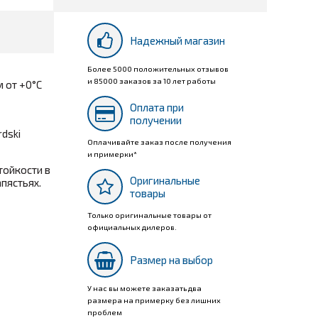
Надежный магазин
Более 5000 положительных отзывов
и 85000 заказов за 10 лет работы
 от +0°С
Оплата при
получении
dski
Оплачивайте заказ после получения
и примерки*
тойкости в
Оригинальные
пястьях.
товары
Только оригинальные товары от
официальных дилеров.
Размер на выбор
У нас вы можете заказать два
размера на примерку без лишних
проблем