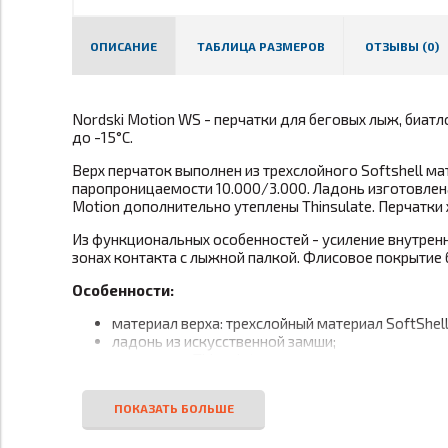
ОПИСАНИЕ
ТАБЛИЦА РАЗМЕРОВ
ОТЗЫВЫ (0)
Nordski Motion WS - перчатки для беговых лыж, биат
до -15°С.
Верх перчаток выполнен из трехслойного Softshell м
паропроницаемости 10.000/3.000. Ладонь изготовлена
Motion дополнительно утеплены Thinsulate. Перчатки
Из функциональных особенностей - усиление внутрен
зонах контакта с лыжной палкой. Флисовое покрытие 
Особенности:
материал верха: трехслойный материал SoftShe
ладонь из искусственной замши;
утеплитель Thinsulate;
микрофлисовая подкладка;
защищают от ветра и влаги;
хорошие дышащие и влаговыводящие свойства;
усиления в области больших пальцев и внешнего