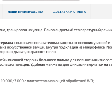
НАШИ ПРЕИМУЩЕСТВА
ДОСТАВКА И ОПЛАТА
лона, тренировок на улице. Рекомендуемый температурный режим
атериала с высокими показателями защиты от внешних условий и
 из искусственной замши. Внутри подкладка из микрофлиса. Nor
 хорошо дышат, сохраняют тепло.
ней и внешней стороны большого пальца для повышения износос
больших пальцев. Удобная манжеты для фиксации перчаток на за
ll 10.000/3.000 с влагоотталкивающей обработкой WR;
 края ладони;