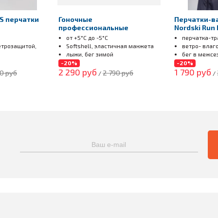
WS перчатки
Гоночные
Перчатки-в
профессиональные
Nordski Run 
перчатки Nordski PRO black-
от +5°С до -5°С
перчатка-т
blue
етрозащитой,
Softshell, эластичная манжета
ветро- влаг
лыжи, бег зимой
бег в межсе
, биатлон
-20%
-20%
2 290 руб
1 790 руб
0 руб
2 790 руб
/
/