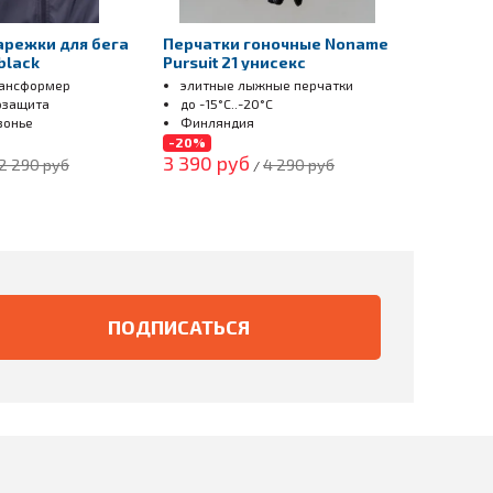
арежки для бега
Перчатки гоночные Noname
black
Pursuit 21 унисекс
рансформер
элитные лыжные перчатки
озащита
до -15°С..-20°С
зонье
Финляндия
-20%
3 390 руб
2 290 руб
4 290 руб
/