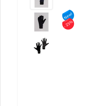
New!
- 25%