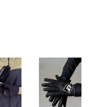
,
то главное