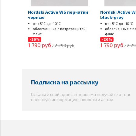
Nordski Active WS перчатки
Nordski Active 
черные
black-grey
от +5°С до -10°С
от +5°С до -10°С
облегченные с ветрозащитой,
облегченные с в
флис
флис
лыжи, гонки, бег, биатлон
лыжи, гонки, бег
-20%
-20%
1 790 руб
1 790 руб
2 290 руб
2 29
/
/
Подписка на рассылку
Оставьте свой адрес, и первыми получайте от нас
полезную информацию, новости и акции