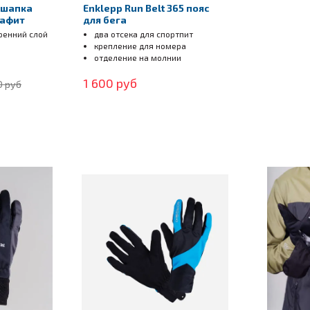
 шапка
Enklepp Run Belt 365 пояс
рафит
для бега
ренний слой
два отсека для спортпит
крепление для номера
отделение на молнии
1 600 руб
0 руб
оскопических волокон, неощутим по весу, устойчив к сдавливанию
зованием этого утеплителя очень легкие, но при этом теплые. Э
и на единицу толщины. Незаменим в суровых холодных условиях.