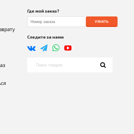
Где мой заказ?
УЗНАТЬ
зврату
Следите за нами
каз
ься