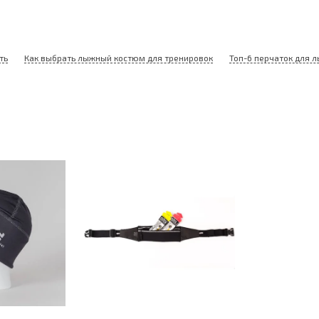
ть
Как выбрать лыжный костюм для тренировок
Топ-6 перчаток для 
лице размеров, определяется по обхвату ладони
рехслойный SoftShell 10000/3000 с WR