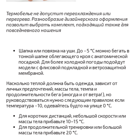
Термобелье не допустит переохлаждения или
перегрева. Разнообразие дизайнерского оформления
позволит выбрать комплект, подходящий также для
повседневного ношения
Шапка или повязка на уши
.
До −5 °C можно бегать в
тонкой шапке облегающего кроя с анатомической
посадкой. Для более холодной погоды подойдут
модели с флисовой подкладкой и ветрозащитной
мембраной.
Насколько теплой должна быть одежда, зависит от
личных предпочтений, массы тела, темпа и
продолжительности бега (иногда и от ветра!), но
руководствоваться нужно следующим правилом: если
температура −10, одевайтесь будто на улице 0 °C.
Для коротких дистанций, небольшой скорости или
массы тела прибавьте 10–15 °C.
Для продолжительной тренировки или большой
массы тела прибавьте 20 °C.