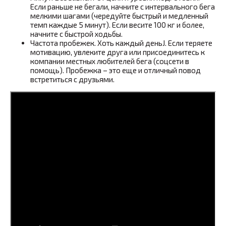
Если раньше не бегали, начните с интервального бега
мелкими шагами (чередуйте быстрый и медленный
темп каждые 5 минут). Если весите 100 кг и более,
начните с быстрой ходьбы.
Частота пробежек. Хоть каждый деньJ. Если теряете
мотивацию, увлеките друга или присоединитесь к
компании местных любителей бега (соцсети в
помощь). Пробежка – это еще и отличный повод
встретиться с друзьями.