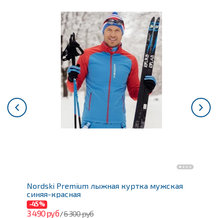
Nordski Premium лыжная куртка мужская
N
синяя-красная
м
-45%
-
3 490 руб
4 
6 300 руб
/