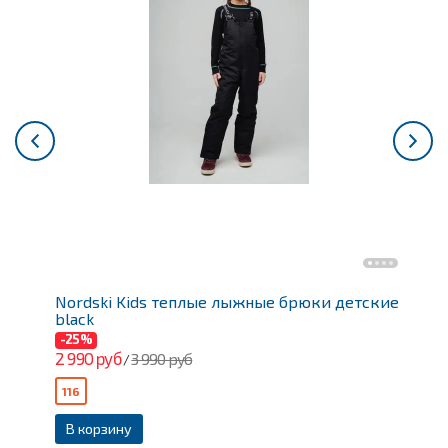
Nordski Kids теплые лыжные брюки детские
V
black
с
-25%
-
2 990 руб
6 
3 990 руб
/
116
X
В корзину