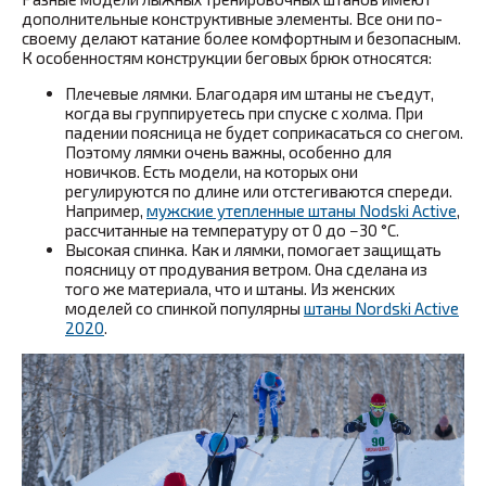
дополнительные конструктивные элементы. Все они по-
своему делают катание более комфортным и безопасным.
К особенностям конструкции беговых брюк относятся:
Плечевые лямки. Благодаря им штаны не съедут,
когда вы группируетесь при спуске с холма. При
падении поясница не будет соприкасаться со снегом.
Поэтому лямки очень важны, особенно для
новичков. Есть модели, на которых они
регулируются по длине или отстегиваются спереди.
Например,
мужские утепленные штаны Nodski Active
,
рассчитанные на температуру от 0 до −30 °С.
Высокая спинка. Как и лямки, помогает защищать
поясницу от продувания ветром. Она сделана из
того же материала, что и штаны. Из женских
моделей со спинкой популярны
штаны Nordski Active
2020
.