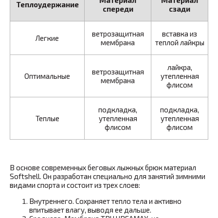
Материал
Материал
Теплоудержание
спереди
сзади
ветрозащитная
вставка из
Легкие
мембрана
теплой лайкры
лайкра,
ветрозащитная
Оптимальные
утепленная
мембрана
флисом
подкладка,
подкладка,
Теплые
утепленная
утепленная
флисом
флисом
В основе современных беговых лыжных брюк материал
Softshell. Он разработан специально для занятий зимними
видами спорта и состоит из трех слоев:
Внутреннего. Сохраняет тепло тела и активно
впитывает влагу, выводя ее дальше.