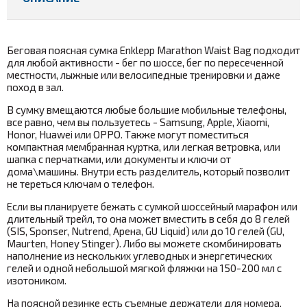
Беговая поясная сумка Enklepp Marathon Waist Bag подходит
для любой активности - бег по шоссе, бег по пересеченной
местности, лыжные или велосипедные тренировки и даже
поход в зал.
В сумку вмещаются любые большие мобильные телефоны,
все равно, чем вы пользуетесь - Samsung, Apple, Xiaomi,
Honor, Huawei или OPPO. Также могут поместиться
компактная мембранная куртка, или легкая ветровка, или
шапка с перчатками, или документы и ключи от
дома\машины. Внутри есть разделитель, который позволит
не тереться ключам о телефон.
Если вы планируете бежать с сумкой шоссейный марафон или
длительный трейл, то она может вместить в себя до 8 гелей
(SIS, Sponser, Nutrend, Арена, GU Liquid) или до 10 гелей (GU,
Maurten, Honey Stinger). Либо вы можете скомбинировать
наполнение из нескольких углеводных и энергетических
гелей и одной небольшой мягкой фляжки на 150-200 мл с
изотоником.
На поясной резинке есть съемные держатели для номера,