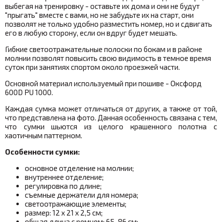
выбегая на тренировку - оставьте их дома и они не будут
"прыгать" вместе с вами, но не забудьте их на старт, они
позволят не только удобно разместить номер, но и сдвигать
его в любую сторону, если он вдруг будет мешать.
Гибкие светоотражательные полоски по бокам и в районе
молнии позволят повысить свою видимость в темное время
суток при занятиях спортом около проезжей части.
Основной материал используемый при пошиве - Оксфорд
600D PU 1000
.
Каждая сумка может отличаться от других, а также от той,
что представлена на фото. Данная особенность связана с тем,
что сумки шьются из целого крашенного полотна с
хаотичным паттерном.
Особенности сумки:
основное отделение на молнии;
внутреннее отделение;
регулировка по длине;
съемные держатели для номера;
светоотражающие элементы;
размер: 12 х 21 х 2,5 см;
общая длина с ремнем: 65-86 см;