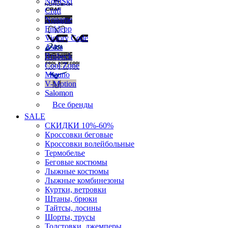
NordSki
Craft
Noname
Enklepp
Victory Code
Asics
Brubeck
Cool Zone
Mizuno
V-Motion
Salomon
Все бренды
SALE
СКИДКИ 10%-60%
Кроссовки беговые
Кроссовки волейбольные
Термобелье
Беговые костюмы
Лыжные костюмы
Лыжные комбинезоны
Куртки, ветровки
Штаны, брюки
Тайтсы, лосины
Шорты, трусы
Толстовки, джемперы