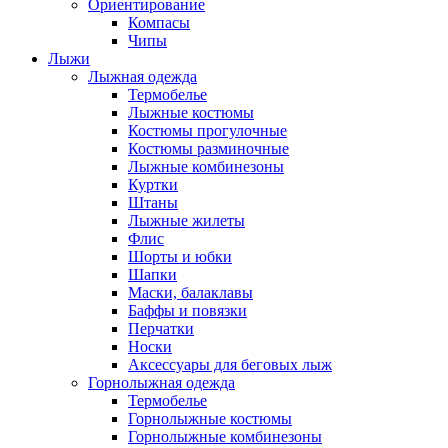
Ориентирование
Компасы
Чипы
Лыжи
Лыжная одежда
Термобелье
Лыжные костюмы
Костюмы прогулочные
Костюмы разминочные
Лыжные комбинезоны
Куртки
Штаны
Лыжные жилеты
Флис
Шорты и юбки
Шапки
Маски, балаклавы
Баффы и повязки
Перчатки
Носки
Аксессуары для беговых лыж
Горнолыжная одежда
Термобелье
Горнолыжные костюмы
Горнолыжные комбинезоны