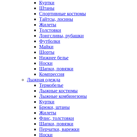
Куртки
Штаны
Спортивные костюмы
Тайтсы, лосины
Жилеты
Толстовки
Лонгсливы, рубашки
Футболки
Майки
Шорты
Нижнее белье
Носки
Шапки, повязки
Компрессия
Лыжная одежда
Термобелье
Лыжные костюмы
Лыжные комбинезоны
Куртки
Брюки, штаны
Жилеты
Флис, толстовки
Шапки, повязки
Перчатки, варежки
Носки