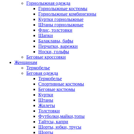
Горнолыжная одежда
Горнолыжные костюмы
Горнолыжные комбинезоны
Куртки горнолыжные
Штаны горнолыжные
Флис, толстовки
Шапки
Балаклавы, бафы
Перчатки, варежки
Носки, гольфы
Беговые кроссовки
Женщинам
Термобелье
Беговая одежда
Термобелье
Спортивные костюмы
Беговые костюмы
Куртки
Штаны
Жилеты
Толстовки
Футболки,майки,топы
Тайтсы, капри
Шорты, юбки, трусы
Шорты