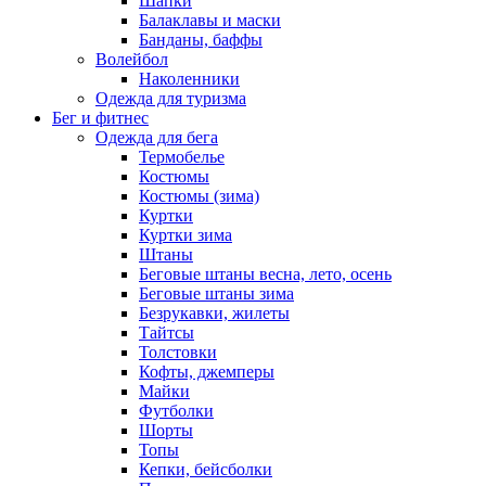
Шапки
Балаклавы и маски
Банданы, баффы
Волейбол
Наколенники
Одежда для туризма
Бег и фитнес
Одежда для бега
Термобелье
Костюмы
Костюмы (зима)
Куртки
Куртки зима
Штаны
Беговые штаны весна, лето, осень
Беговые штаны зима
Безрукавки, жилеты
Тайтсы
Толстовки
Кофты, джемперы
Майки
Футболки
Шорты
Топы
Кепки, бейсболки