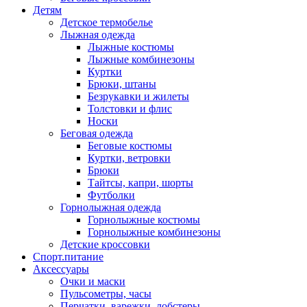
Детям
Детское термобелье
Лыжная одежда
Лыжные костюмы
Лыжные комбинезоны
Куртки
Брюки, штаны
Безрукавки и жилеты
Толстовки и флис
Носки
Беговая одежда
Беговые костюмы
Куртки, ветровки
Брюки
Тайтсы, капри, шорты
Футболки
Горнолыжная одежда
Горнолыжные костюмы
Горнолыжные комбинезоны
Детские кроссовки
Спорт.питание
Аксессуары
Очки и маски
Пульсометры, часы
Перчатки, варежки, лобстеры