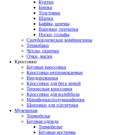
Куртки
Брюки
Толстовки
Шапки
Баффы, шлемы
Варежки, перчатки
Носки, гольфы
Сноубордические комбинезоны
Термобаки
Чехлы, скрепки
Очки, маски
Кроссовки
Беговые кроссовки
Кроссовки непромокаемые
Внедорожники
Кроссовки для бега зимой
Теннисные кроссовки
Кроссовки для волейбола
Марафонки/полумарафонки
Шиповки для л/атлетики
Мужчинам
Термобелье
Беговая одежда
Термобелье
Беговые костюмы