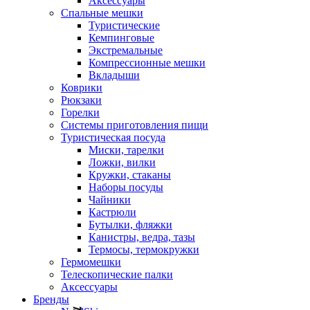
Аксессуары
Спальные мешки
Туристические
Кемпинговые
Экстремальные
Компрессионные мешки
Вкладыши
Коврики
Рюкзаки
Горелки
Системы приготовления пищи
Туристическая посуда
Миски, тарелки
Ложки, вилки
Кружки, стаканы
Наборы посуды
Чайники
Кастрюли
Бутылки, фляжки
Канистры, ведра, тазы
Термосы, термокружки
Гермомешки
Телескопические палки
Аксессуары
Бренды