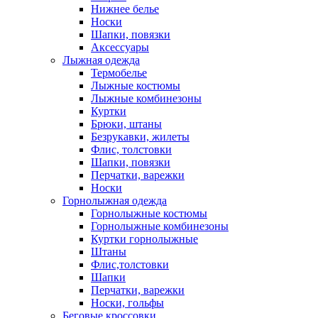
Нижнее белье
Носки
Шапки, повязки
Аксессуары
Лыжная одежда
Термобелье
Лыжные костюмы
Лыжные комбинезоны
Куртки
Брюки, штаны
Безрукавки, жилеты
Флис, толстовки
Шапки, повязки
Перчатки, варежки
Носки
Горнолыжная одежда
Горнолыжные костюмы
Горнолыжные комбинезоны
Куртки горнолыжные
Штаны
Флис,толстовки
Шапки
Перчатки, варежки
Носки, гольфы
Беговые кроссовки