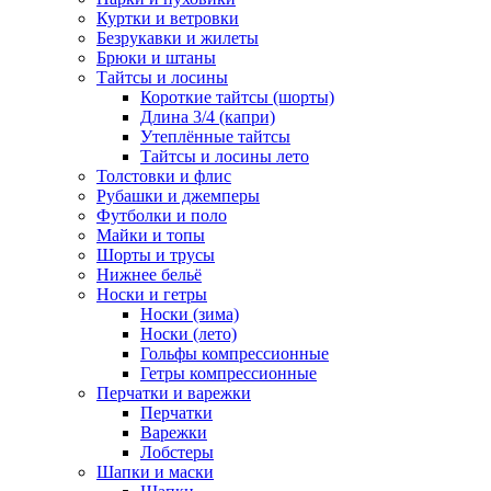
Куртки и ветровки
Безрукавки и жилеты
Брюки и штаны
Тайтсы и лосины
Короткие тайтсы (шорты)
Длина 3/4 (капри)
Утеплённые тайтсы
Тайтсы и лосины лето
Толстовки и флис
Рубашки и джемперы
Футболки и поло
Майки и топы
Шорты и трусы
Нижнее бельё
Носки и гетры
Носки (зима)
Носки (лето)
Гольфы компрессионные
Гетры компрессионные
Перчатки и варежки
Перчатки
Варежки
Лобстеры
Шапки и маски