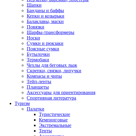
Шапки
Банданы и баффы
Кепки и козырьки
Балаклавы, маски
Повязки
Шарфы-трансформеры
Носки
Сумки и рюкзаки
Поясные сумки
Бутылочки
Термобаки
Чехлы для беговых лыж
Скрепки, связки, липучки
Компасы и чипы
Тейп-ленты
Планшеты
Аксессуары для ориентирования
Спортивная литература
Туризм
Палатки
Туристические
Кемпинговые
Экстремальные
Тенты