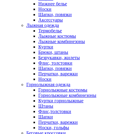
Нижнее белье
Носки
Шапки, повязки
Аксессуары
Лыжная одежда
Термобелье
Лыжные костюмы
Лыжные комбинезоны
Куртки
Брюки, штаны
Безрукавки, жилеты
Флис, толстовки
Шапки, повязки
Перчатки, варежки
Носки
Горнолыжная одежда
Горнолыжные костюмы
Горнолыжные комбинезоны
Куртки горнолыжные
Штаны
Флис,толстовки
Шапки
Перчатки, варежки
Носки, гольфы
Беговые кроссовки