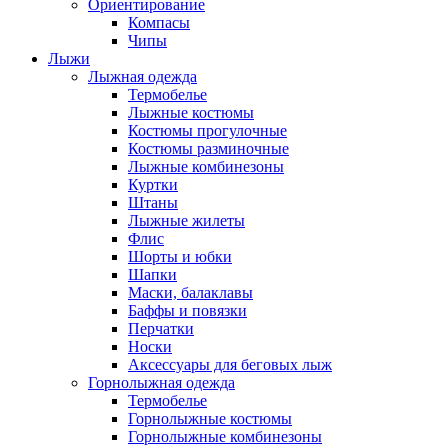
Ориентирование
Компасы
Чипы
Лыжи
Лыжная одежда
Термобелье
Лыжные костюмы
Костюмы прогулочные
Костюмы разминочные
Лыжные комбинезоны
Куртки
Штаны
Лыжные жилеты
Флис
Шорты и юбки
Шапки
Маски, балаклавы
Баффы и повязки
Перчатки
Носки
Аксессуары для беговых лыж
Горнолыжная одежда
Термобелье
Горнолыжные костюмы
Горнолыжные комбинезоны