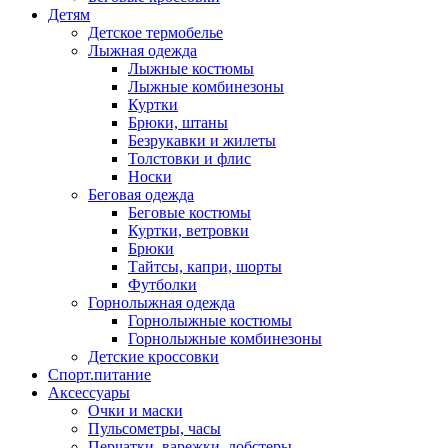
Детям
Детское термобелье
Лыжная одежда
Лыжные костюмы
Лыжные комбинезоны
Куртки
Брюки, штаны
Безрукавки и жилеты
Толстовки и флис
Носки
Беговая одежда
Беговые костюмы
Куртки, ветровки
Брюки
Тайтсы, капри, шорты
Футболки
Горнолыжная одежда
Горнолыжные костюмы
Горнолыжные комбинезоны
Детские кроссовки
Спорт.питание
Аксессуары
Очки и маски
Пульсометры, часы
Перчатки, варежки, лобстеры