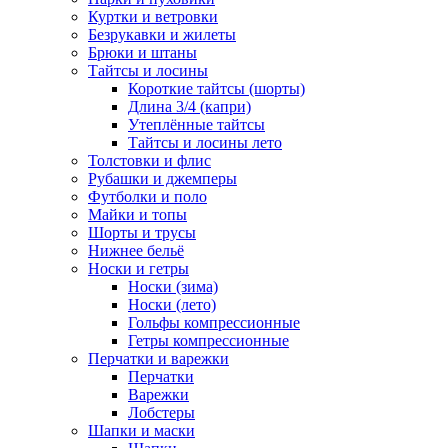
Куртки и ветровки
Безрукавки и жилеты
Брюки и штаны
Тайтсы и лосины
Короткие тайтсы (шорты)
Длина 3/4 (капри)
Утеплённые тайтсы
Тайтсы и лосины лето
Толстовки и флис
Рубашки и джемперы
Футболки и поло
Майки и топы
Шорты и трусы
Нижнее бельё
Носки и гетры
Носки (зима)
Носки (лето)
Гольфы компрессионные
Гетры компрессионные
Перчатки и варежки
Перчатки
Варежки
Лобстеры
Шапки и маски