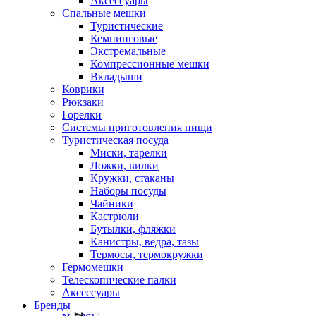
Аксессуары
Спальные мешки
Туристические
Кемпинговые
Экстремальные
Компрессионные мешки
Вкладыши
Коврики
Рюкзаки
Горелки
Системы приготовления пищи
Туристическая посуда
Миски, тарелки
Ложки, вилки
Кружки, стаканы
Наборы посуды
Чайники
Кастрюли
Бутылки, фляжки
Канистры, ведра, тазы
Термосы, термокружки
Гермомешки
Телескопические палки
Аксессуары
Бренды