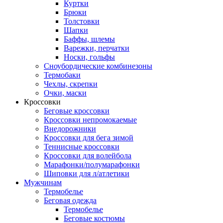
Куртки
Брюки
Толстовки
Шапки
Баффы, шлемы
Варежки, перчатки
Носки, гольфы
Сноубордические комбинезоны
Термобаки
Чехлы, скрепки
Очки, маски
Кроссовки
Беговые кроссовки
Кроссовки непромокаемые
Внедорожники
Кроссовки для бега зимой
Теннисные кроссовки
Кроссовки для волейбола
Марафонки/полумарафонки
Шиповки для л/атлетики
Мужчинам
Термобелье
Беговая одежда
Термобелье
Беговые костюмы