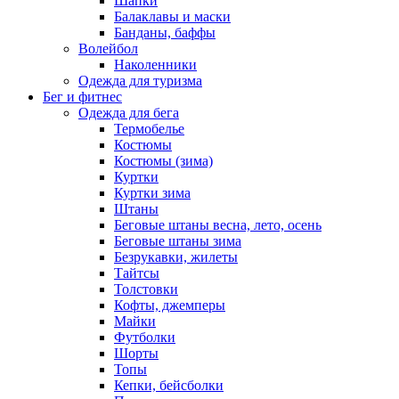
Шапки
Балаклавы и маски
Банданы, баффы
Волейбол
Наколенники
Одежда для туризма
Бег и фитнес
Одежда для бега
Термобелье
Костюмы
Костюмы (зима)
Куртки
Куртки зима
Штаны
Беговые штаны весна, лето, осень
Беговые штаны зима
Безрукавки, жилеты
Тайтсы
Толстовки
Кофты, джемперы
Майки
Футболки
Шорты
Топы
Кепки, бейсболки