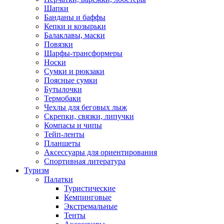
Шапки
Банданы и баффы
Кепки и козырьки
Балаклавы, маски
Повязки
Шарфы-трансформеры
Носки
Сумки и рюкзаки
Поясные сумки
Бутылочки
Термобаки
Чехлы для беговых лыж
Скрепки, связки, липучки
Компасы и чипы
Тейп-ленты
Планшеты
Аксессуары для ориентирования
Спортивная литература
Туризм
Палатки
Туристические
Кемпинговые
Экстремальные
Тенты