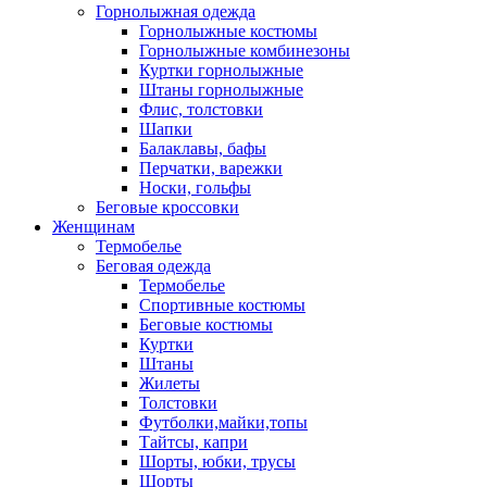
Горнолыжная одежда
Горнолыжные костюмы
Горнолыжные комбинезоны
Куртки горнолыжные
Штаны горнолыжные
Флис, толстовки
Шапки
Балаклавы, бафы
Перчатки, варежки
Носки, гольфы
Беговые кроссовки
Женщинам
Термобелье
Беговая одежда
Термобелье
Спортивные костюмы
Беговые костюмы
Куртки
Штаны
Жилеты
Толстовки
Футболки,майки,топы
Тайтсы, капри
Шорты, юбки, трусы
Шорты