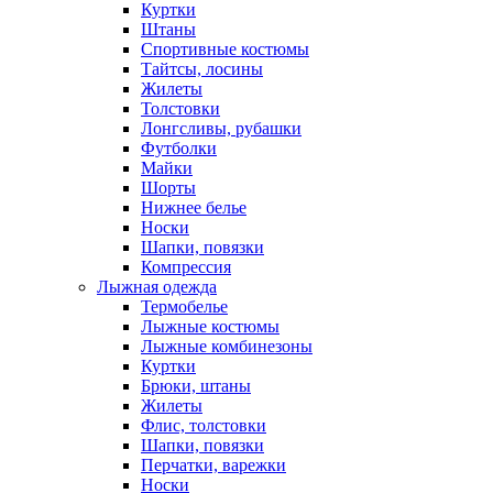
Куртки
Штаны
Спортивные костюмы
Тайтсы, лосины
Жилеты
Толстовки
Лонгсливы, рубашки
Футболки
Майки
Шорты
Нижнее белье
Носки
Шапки, повязки
Компрессия
Лыжная одежда
Термобелье
Лыжные костюмы
Лыжные комбинезоны
Куртки
Брюки, штаны
Жилеты
Флис, толстовки
Шапки, повязки
Перчатки, варежки
Носки