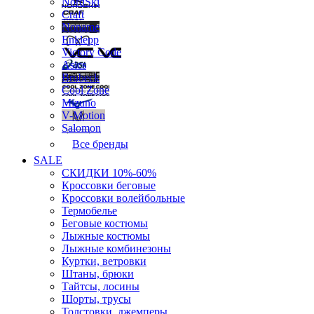
NordSki
Craft
Noname
Enklepp
Victory Code
Asics
Brubeck
Cool Zone
Mizuno
V-Motion
Salomon
Все бренды
SALE
СКИДКИ 10%-60%
Кроссовки беговые
Кроссовки волейбольные
Термобелье
Беговые костюмы
Лыжные костюмы
Лыжные комбинезоны
Куртки, ветровки
Штаны, брюки
Тайтсы, лосины
Шорты, трусы
Толстовки, джемперы