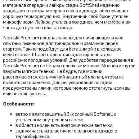
материала спереди и лайкры сзади. SoftShell надежно
защищает от ветра, мокрого снега и дождя, обеспечивает
хорошую терморегуляцию. Внутренний слой брюк утеплен
микрофлисом. Лайкра утеплена холоднее, чем мембранная
часть для лучшего влагоотвода.
Nordski Premium предназначены для начинающих и уже
опытных лыжников для тренировок и разминок перед
стартом. Также подойдут для бега зимой и в холодное
межсезонье. Штаны полностью адаптированы для
российских погодных условий. Для удобства переодевания в
Nordski Premium по бокам сплошные молнии. Молнии изнутри
закрыты мягкой тканью. На бедре, где молнии
расстегиваются, есть мягкий защитный клапан, чтобы не
вызвать раздражения. Для регулирования посадки
предусмотрены лямки, которые можно отстегнуть, если вы
ими не пользуетесь.
Особенности:
ветро и влагозащитный 3-х слойный Softshell с
утепленным внутренним слоем;
в области колен есть анатомические вытачки;
задняя часть из эластичного влагоотводящего
термобифлекса;