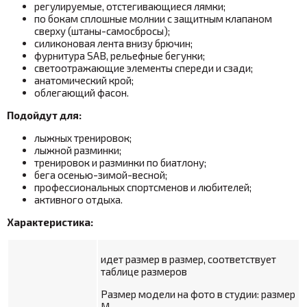
регулируемые, отстегивающиеся лямки;
по бокам сплошные молнии с защитным клапаном
сверху (штаны-самосбросы);
силиконовая лента внизу брючин;
фурнитура SAB, рельефные бегунки;
светоотражающие элементы спереди и сзади;
анатомический крой;
облегающий фасон.
Подойдут для:
лыжных тренировок;
лыжной разминки;
тренировок и разминки по биатлону;
бега осенью-зимой-весной;
профессиональных спортсменов и любителей;
активного отдыха.
Характеристика:
идет размер в размер, соответствует
таблице размеров
Размер модели на фото в студии: размер
M