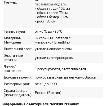
Размер:
параметры модели:
- обхват груди 102 см
- обхват талии 79 см
- обхват бедер 98 см
- рост 186 см
Температура:
от +0°С до -25°С
Материал/
3х слойный Softshell
с
Мембрана:
мембраной Breathtex
Внутренний слой:
утеплен микрофлисом
Эластичные
утеплены микроворсом
вставки:
Лямки/
регулируются, отстегиваются
подтяжки:
Боковые молнии:
полноразмерные, штаны-самосбросы
Размерный ряд:
от XS до XXXL
Страна бренда
Россия (Россия)
(производитель):
Информация о материале Nordski Premium: